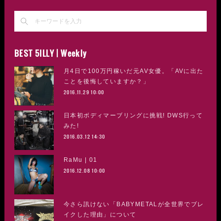
BEST 5ILLY | Weekly
月4日で100万円稼いだ元AV女優。「AVに出た
ことを後悔していますか？」
2016.11.29 10:00
日本初ボディマーブリングに挑戦! DWS行って
みた!
2016.03.12 14:30
RaMu | 01
2016.12.08 10:00
今さら訊けない「BABYMETALが全世界でブレ
イクした理由」について