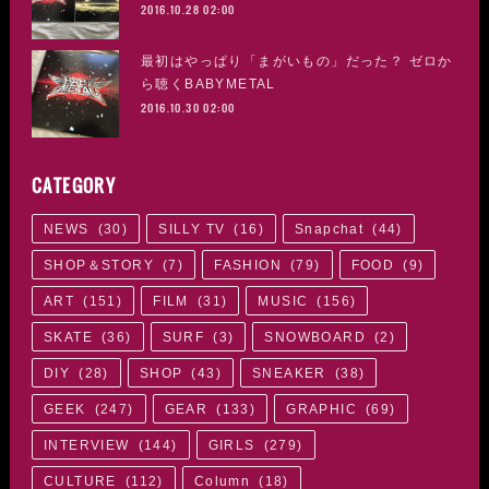
2016.10.28 02:00
最初はやっぱり「まがいもの」だった？ ゼロか
ら聴くBABYMETAL
2016.10.30 02:00
CATEGORY
NEWS
(
30
)
SILLY TV
(
16
)
Snapchat
(
44
)
SHOP＆STORY
(
7
)
FASHION
(
79
)
FOOD
(
9
)
ART
(
151
)
FILM
(
31
)
MUSIC
(
156
)
SKATE
(
36
)
SURF
(
3
)
SNOWBOARD
(
2
)
DIY
(
28
)
SHOP
(
43
)
SNEAKER
(
38
)
GEEK
(
247
)
GEAR
(
133
)
GRAPHIC
(
69
)
INTERVIEW
(
144
)
GIRLS
(
279
)
CULTURE
(
112
)
Column
(
18
)