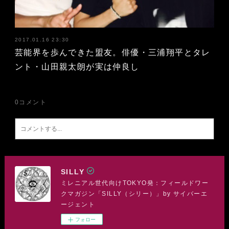
2017.01.16 23:30
芸能界を歩んできた盟友。俳優・三浦翔平とタレ
ント・山田親太朗が実は仲良し
0
コメント
SILLY
ミレニアル世代向けTOKYO発：フィールドワー
クマガジン「SILLY（シリー）」by サイバーエ
ージェント
フォロー