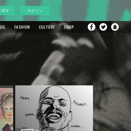
ぐ試す
ログイン
SIC
FASHION
CULTURE
SHOP
!