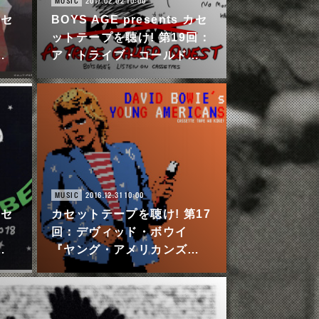
2017.02.02 10:00
MUSIC
カセ
BOYS AGE presents カセ
ットテープを聴け! 第19回：
…
ア・トライブ・コールド…
2016.12.31 10:00
MUSIC
カセ
カセットテープを聴け! 第17
回：デヴィッド・ボウイ
…
『ヤング・アメリカンズ…