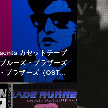
resents カセットテープ
回:ブルーズ・ブラザーズ
・ブラザーズ（OST…