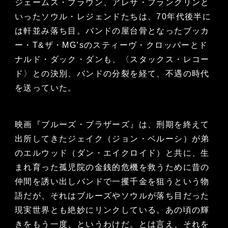
ジェームス・ブラウン、アレサ・フランクリンと
いったソウル・レジェンドたちは、70年代後半に
は軒並み落ち目。バンドの屋台骨となったブッカ
ー・T&ザ・MG’sのスティーヴ・クロッパーとド
ナルド・ダック・ダンも、〈スタックス・レコー
ド〉との決別、バンドの分裂を経て、不遇の時代
を送っていた。
映画『ブルーズ・ブラザーズ』は、刑期を終えて
出所してきたジェイク（ジョン・ベルーシ）が弟
のエルウッド（ダン・エイクロイド）と共に、生
まれ育った孤児院の金銭的危機を救うために昔の
仲間を誘い出しバンドで一攫千金を狙うという物
語だが、それはブルーズやソウルが落ち目だった
現実世界とも絶妙にリンクしている。あの頃の輝
きをもう一度、というわけだ。とは言え、それを