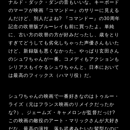
ナルド・ダック・ダンの音もいいな。キーボード
のマーフが映画『コマンドー』のサリーに見える
んだけど、別人だよね? 『コマンドー』の30周年
記念の吹替版ブルーレイも前に買ったよ。単純
に、古い方の吹替の方が好みだったし、歳をとり
すぎてどうしても劣化しちゃった声優さんもいた
けど、新録版も悪くなかった。やっぱり玄田さん
のシュワちゃんが一番。コメディもアクションも
シリアスもイケるシュワちゃんと、日本において
は最高のフィックス（ハマリ役）だ。
シュワちゃんの映画で一番好きなのはトゥルー・
ライズ（元はフランス映画のリメイクだったか
な?）。ジェームズ・キャメロンが監督だっけ?
この映画の敵役のアート・マリックさんが大好き
だな。最高の演技、落ち武者みたいな髪型なのに