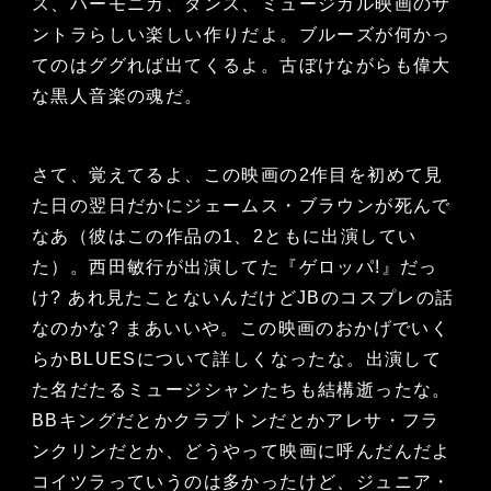
ス、ハーモニカ、ダンス、ミュージカル映画のサ
ントラらしい楽しい作りだよ。ブルーズが何かっ
てのはググれば出てくるよ。古ぼけながらも偉大
な黒人音楽の魂だ。
さて、覚えてるよ、この映画の2作目を初めて見
た日の翌日だかにジェームス・ブラウンが死んで
なあ（彼はこの作品の1、2ともに出演してい
た）。西田敏行が出演してた『ゲロッパ!』だっ
け? あれ見たことないんだけどJBのコスプレの話
なのかな? まあいいや。この映画のおかげでいく
らかBLUESについて詳しくなったな。出演して
た名だたるミュージシャンたちも結構逝ったな。
BBキングだとかクラプトンだとかアレサ・フラ
ンクリンだとか、どうやって映画に呼んだんだよ
コイツラっていうのは多かったけど、ジュニア・