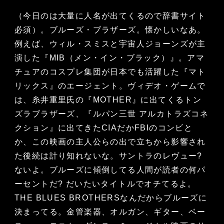
（今日のは大量に人名が出てくるので辞書サイト
必須）。ブルーズ・ブラザーズ。懐かしいなあ。
例えば、ウィル・スミスと宇宙人ジョーンズが主
演した『MIB（メン・イン・ブラック）』。アマ
チュアのコスプレ集団が日本でも活躍した『マト
リックス』のエージェント。ヴィデオ・ゲームで
は、糸井重里氏の『MOTHER』に出てくるトン
ズラブラザーズ、『ルパン三世 アルカトラズコネ
クション』に出てきたCIAだかFBIのコンビと
か、この映画の主人公らの出で立ちから影響され
た後続は計り知れないな。サントラのレヴュー?
ないよ。ブルーズに傾倒してる人間が読者の何パ
ーセントだ? だいたいタイトルでオチてるよ。
THE BLUES BROTHERSなんだからブルーズに
決まってる。金管楽器、オルガン、ギター、ベー