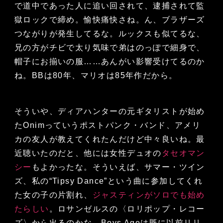
で道中であった人に追い回されて、逮捕されて監
獄ロックで締め。愉快痛快さね。ん、ブラザーズ
つながりが発生してるな。ルックスも似てるな、
兄の方がチビで太り気味で弟はのっぽで細身で、
帽子にお揃いの服……あんがい影響受けてるのか
ね。BBは80年、マリオは85年作だから。
そういや、ディアハンターの元ギタリストが始め
たOnimっていうポストパンク・バンド、アメリ
カの友人が教えてくれたんだけど中々良いね。最
近聴いたのだと、他には女性デュオの
タセオマン
シー
もよかったな。そういえば、サマー・ツイン
ズ、私の“Tipsy Dance”という曲に参加してくれ
た女の子の片割れ、
ジャスティンがソロでも始め
たらしい
。ロサンゼルスの〈ロリポップ・レコー
ズ〉から出るのかな。Boys Ageは既に以前リリ