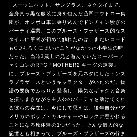
スーツにハット、サングラス、ネクタイまで、
全身真っ黒な服装に身を包んだ凸凹アウトロー集
団が、オンボロ車に乗り込んでドンチャン騒ぎの
パーティ巡業。このブルーズ・ブラザーズ的なス
タイルに筆者が初めて触れたのは、まだレコード
もCDもろくに聴いたことがなかった小学生の時
だった。当時3歳上の兄と遊んでいたスーパーフ
ァミコンのRPG『MOTHER2 ギーグの逆襲』
に、ブルーズ・ブラザーズを元ネタにしたトンズ
ラブラザースというキャラクターがいたのだ。物
語の要所でふらりと登場し、陽気なギャグと音楽
を振りまきながら主人公のパーティを助けてくれ
る彼らの存在は、今にして思えば、後年自分がア
メリカのポップ・カルチャーやロックに惹かれる
ことになる原体験の1つだった。そんな個人的な
記憶とも相まって、ブルーズ・ブラザーズの佇ま