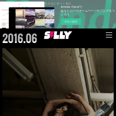
プライバシーポリシー
特定商取引法に基づく表記
Ameba Owndで
あなただけのホームページやブログをつ
くろう
今すぐ試す
2016
.
06