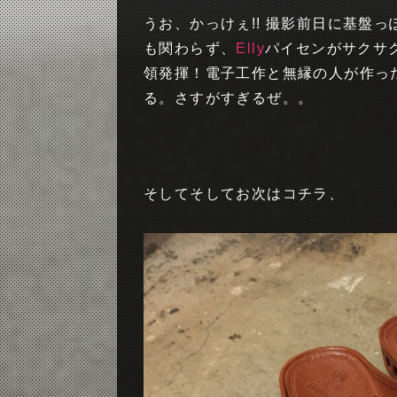
うお、かっけぇ!! 撮影前日に基盤
も関わらず、
Elly
パイセンがサクサ
領発揮！電子工作と無縁の人が作っ
る。さすがすぎるぜ。。
そしてそしてお次はコチラ、