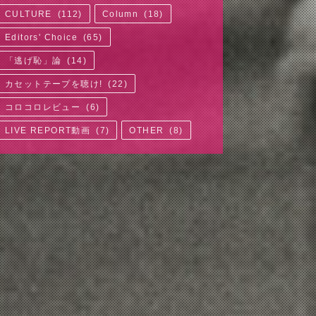
CULTURE
(
112
)
Column
(
18
)
Editors' Choice
(
65
)
「逃げ恥」論
(
14
)
カセットテープを聴け!
(
22
)
コロコロレビュー
(
6
)
LIVE REPORT動画
(
7
)
OTHER
(
8
)