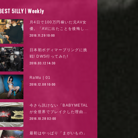
BEST 5ILLY | Weekly
月4日で100万円稼いだ元AV女
優。「AVに出たことを後悔し…
2016.11.29 10:00
日本初ボディマーブリングに挑
戦! DWS行ってみた!
2016.03.12 14:30
RaMu | 01
2016.12.08 10:00
今さら訊けない「BABYMETAL
が全世界でブレイクした理由…
2016.10.28 02:00
最初はやっぱり「まがいもの」