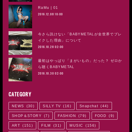
RaMu | 01
2016.12.08 10:00
今さら訊けない「BABYMETALが全世界でブレ
イクした理由」について
2016.10.28 02:00
最初はやっぱり「まがいもの」だった？ ゼロか
ら聴くBABYMETAL
2016.10.30 02:00
CATEGORY
NEWS
(
30
)
SILLY TV
(
16
)
Snapchat
(
44
)
SHOP＆STORY
(
7
)
FASHION
(
79
)
FOOD
(
9
)
ART
(
151
)
FILM
(
31
)
MUSIC
(
156
)