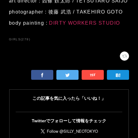
art director : 西條 鉄太郎 / TETSUTARO SAIJO
photographer : 後藤 武浩 / TAKEHIRO GOTO
body painting :
DIRTY WORKERS STUDIO
GIRLS
(
279
)