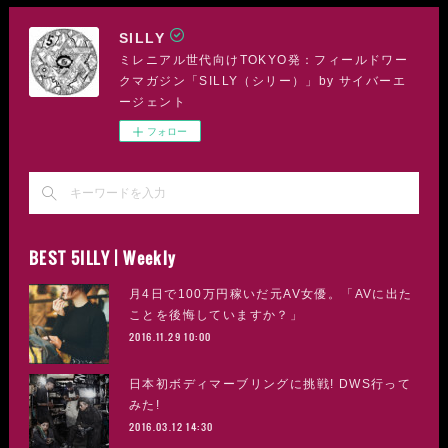
SILLY
ミレニアル世代向けTOKYO発：フィールドワー
クマガジン「SILLY（シリー）」by サイバーエ
ージェント
フォロー
BEST 5ILLY | Weekly
月4日で100万円稼いだ元AV女優。「AVに出た
ことを後悔していますか？」
2016.11.29 10:00
日本初ボディマーブリングに挑戦! DWS行って
みた!
2016.03.12 14:30