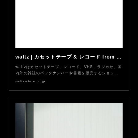
waltz | カセットテープ & レコード from 中目黒
waltzはカセットテープ、レコード、VHS、ラジカセ、国
内外の雑誌のバックナンバーや書籍を販売するショッ…
waltz-store.co.jp