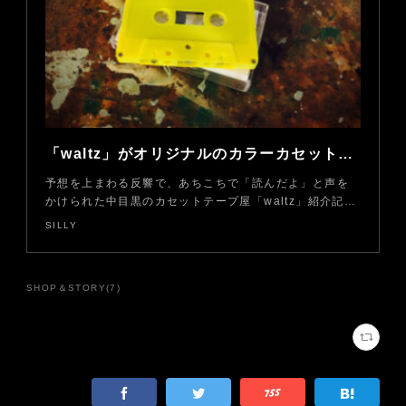
「waltz」がオリジナルのカラーカセットテープを限定発売
予想を上まわる反響で、あちこちで「読んだよ」と声を
かけられた中目黒のカセットテープ屋「waltz」紹介記…
SILLY
SHOP＆STORY
(
7
)