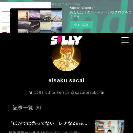
プライバシーポリシー
特定商取引法に基づく表記
Ameba Owndで
あなただけのホームページやブログをつ
くろう
今すぐ試す
eisaku sacai
💣 1993 editor/writer @sacaieisaku 💣
記事一覧
(
6
)
「ほかでは売ってない」レアなZineが揃うセレクトショップ「commune」