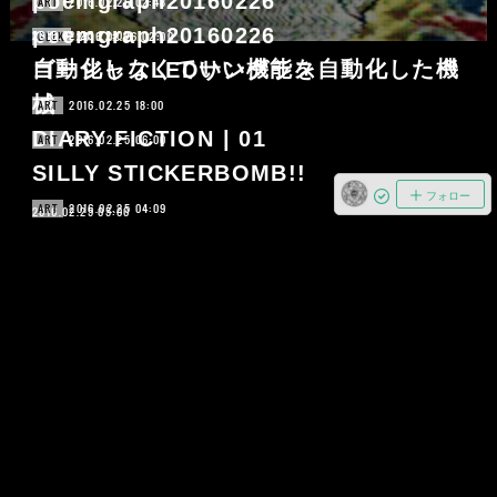
poemgraph20160226
2016.02.26 02:48
ART
poemgraph20160226
2016.02.25 22:00
2016.02.26 02:00
GEEK
自動化しなくていい機能を自動化した機
ゴージャスLEDサングラス
械
2016.02.25 18:00
ART
DIARY FICTION | 01
2016.02.25 06:00
ART
SILLY STICKERBOMB!!
フォロー
2016.02.25 04:09
ART
2016.02.25 05:00
ハートビートするストリートアート
2016.02.24 14:04
MUSIC
2016.02.24 22:00
GEEK
予告：田中宗一郎、ライブ直後にジーザ
リズミックジムナスティクスロボ
ス＆メリー・チェインを語りまくる
2016.02.24 11:00
ART
Kenta Cobayashi 個展 “#photo”
2016.02.24 10:00
GIRLS
MAI NISHIDA | 07
2016.02.24 07:12
ART
poemgraph20160224