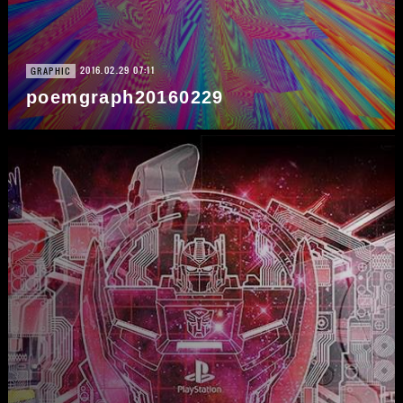
2016.02.29 07:11
GRAPHIC
poemgraph20160229