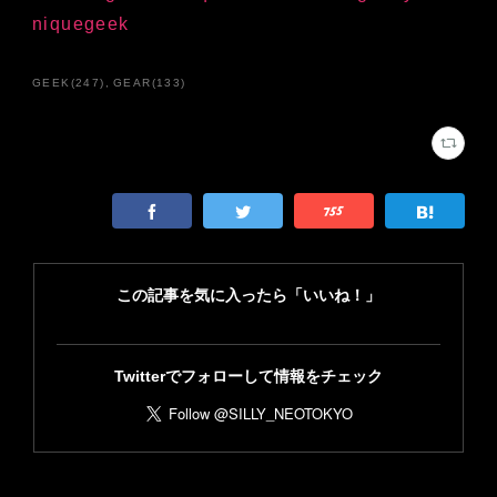
niquegeek
GEEK
(
247
)
GEAR
(
133
)