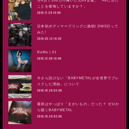
月4日で100万円稼いだ元AV女優。「AVに出た
ことを後悔していますか？」
2016.11.29 10:00
日本初ボディマーブリングに挑戦! DWS行って
みた!
2016.03.12 14:30
RaMu | 01
2016.12.08 10:00
今さら訊けない「BABYMETALが全世界でブレ
イクした理由」について
2016.10.28 02:00
最初はやっぱり「まがいもの」だった？ ゼロか
ら聴くBABYMETAL
2016.10.30 02:00