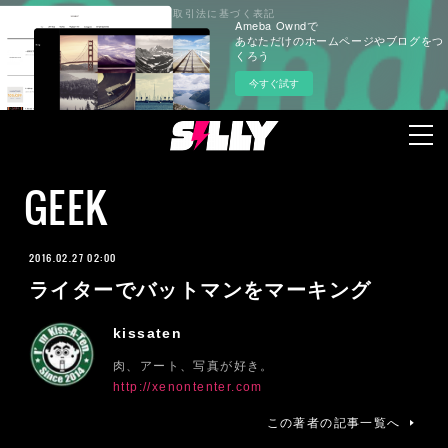
プライバシーポリシー
特定商取引法に基づく表記
Ameba Owndで
あなただけのホームページやブログをつ
くろう
今すぐ試す
GEEK
2016.02.27 02:00
ライターでバットマンをマーキング
kissaten
肉、アート、写真が好き。
http://xenontenter.com
この著者の記事一覧へ