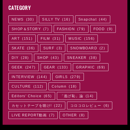
CATEGORY
NEWS
(
30
)
SILLY TV
(
16
)
Snapchat
(
44
)
SHOP＆STORY
(
7
)
FASHION
(
79
)
FOOD
(
9
)
ART
(
151
)
FILM
(
31
)
MUSIC
(
156
)
SKATE
(
36
)
SURF
(
3
)
SNOWBOARD
(
2
)
DIY
(
28
)
SHOP
(
43
)
SNEAKER
(
38
)
GEEK
(
247
)
GEAR
(
133
)
GRAPHIC
(
69
)
INTERVIEW
(
144
)
GIRLS
(
279
)
CULTURE
(
112
)
Column
(
18
)
Editors' Choice
(
65
)
「逃げ恥」論
(
14
)
カセットテープを聴け!
(
22
)
コロコロレビュー
(
6
)
LIVE REPORT動画
(
7
)
OTHER
(
8
)