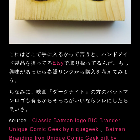
これはどこで手に入るかって言うと、ハンドメイ
ド製品を扱ってる
Etsy
で取り扱ってるんだ。もし
興味があったら参照リンクから購入を考えてみよ
う。
ちなみに、映画『ダークナイト』の方のバットマ
ンロゴも有るからそっちがいいならソレにしたら
良いさ。
source：
Classic Batman logo BIC Brander
Unique Comic Geek by niquegeek
、
Batman
Branding Iron Unique Comic Geek gift by