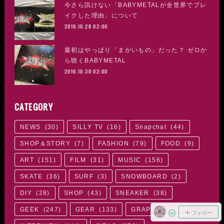
今さら訊けない「BABYMETALが全世界でブレ
イクした理由」について
2016.10.28 02:00
最初はやっぱり「まがいもの」だった？ ゼロか
ら聴くBABYMETAL
2016.10.30 02:00
CATEGORY
NEWS
(
30
)
SILLY TV
(
16
)
Snapchat
(
44
)
SHOP＆STORY
(
7
)
FASHION
(
79
)
FOOD
(
9
)
ART
(
151
)
FILM
(
31
)
MUSIC
(
156
)
SKATE
(
36
)
SURF
(
3
)
SNOWBOARD
(
2
)
DIY
(
28
)
SHOP
(
43
)
SNEAKER
(
38
)
GEEK
(
247
)
GEAR
(
133
)
GRAPHIC
(
69
)
フォロー