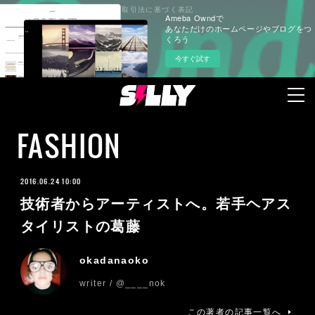
プライバシーポリシー
特定商取引法に基づく表記
Ameba Owndで
あなただけのホームページやブログをつ
くろう
今すぐ試す
FASHION
2016.06.24 10:00
技術者からアーティストへ。若手ヘアス
タイリストの葛藤
okadanaoko
writer / @____nok
この著者の記事一覧へ