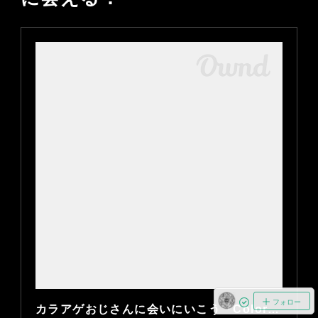
フォロー
カラアゲおじさんに会いにいこう『Color at Against（カラー・アット・アゲインスト）』（オーナー・高橋優太さん） | THE WORLD ELEMENTS（ザ・ワールド・エレメンツ）