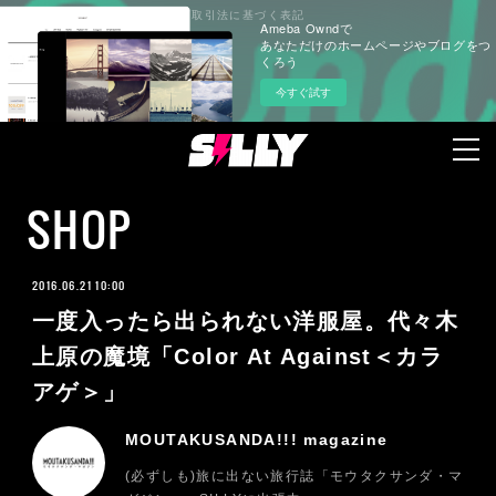
プライバシーポリシー
特定商取引法に基づく表記
Ameba Owndで
あなただけのホームページやブログをつ
くろう
今すぐ試す
SHOP
2016.06.21 10:00
一度入ったら出られない洋服屋。代々木
上原の魔境「Color At Against＜カラ
アゲ＞」
MOUTAKUSANDA!!! magazine
(必ずしも)旅に出ない旅行誌「モウタクサンダ・マ