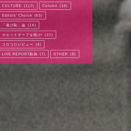
CULTURE
(
112
)
Column
(
18
)
Editors' Choice
(
65
)
「逃げ恥」論
(
14
)
カセットテープを聴け!
(
22
)
コロコロレビュー
(
6
)
LIVE REPORT動画
(
7
)
OTHER
(
8
)