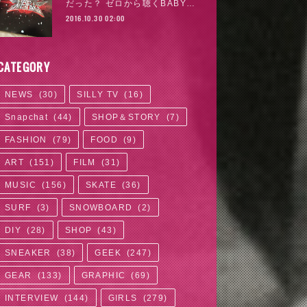
だった？ ゼロから聴くBABY…
2016.10.30 02:00
CATEGORY
NEWS
(
30
)
SILLY TV
(
16
)
Snapchat
(
44
)
SHOP＆STORY
(
7
)
FASHION
(
79
)
FOOD
(
9
)
ART
(
151
)
FILM
(
31
)
MUSIC
(
156
)
SKATE
(
36
)
SURF
(
3
)
SNOWBOARD
(
2
)
DIY
(
28
)
SHOP
(
43
)
SNEAKER
(
38
)
GEEK
(
247
)
GEAR
(
133
)
GRAPHIC
(
69
)
INTERVIEW
(
144
)
GIRLS
(
279
)