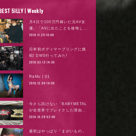
BEST 5ILLY | Weekly
月4日で100万円稼いだ元AV女
優。「AVに出たことを後悔し…
2016.11.29 10:00
日本初ボディマーブリングに挑
戦! DWS行ってみた!
2016.03.12 14:30
RaMu | 01
2016.12.08 10:00
今さら訊けない「BABYMETAL
が全世界でブレイクした理由…
2016.10.28 02:00
最初はやっぱり「まがいもの」