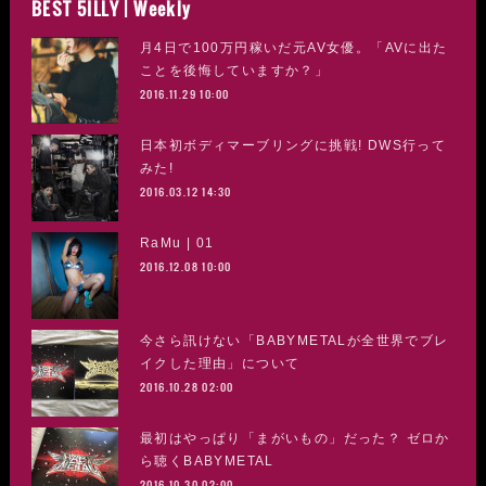
BEST 5ILLY | Weekly
月4日で100万円稼いだ元AV女優。「AVに出た
ことを後悔していますか？」
2016.11.29 10:00
日本初ボディマーブリングに挑戦! DWS行って
みた!
2016.03.12 14:30
RaMu | 01
2016.12.08 10:00
今さら訊けない「BABYMETALが全世界でブレ
イクした理由」について
2016.10.28 02:00
最初はやっぱり「まがいもの」だった？ ゼロか
ら聴くBABYMETAL
2016.10.30 02:00