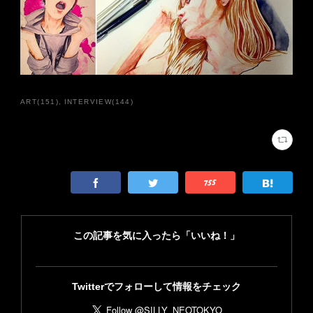
ART
(
151
)
INTERVIEW
(
144
)