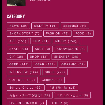
CATEGORY
NEWS
(
30
)
SILLY TV
(
16
)
Snapchat
(
44
)
SHOP＆STORY
(
7
)
FASHION
(
79
)
FOOD
(
9
)
ART
(
151
)
FILM
(
31
)
MUSIC
(
156
)
SKATE
(
36
)
SURF
(
3
)
SNOWBOARD
(
2
)
DIY
(
28
)
SHOP
(
43
)
SNEAKER
(
38
)
GEEK
(
247
)
GEAR
(
133
)
GRAPHIC
(
69
)
INTERVIEW
(
144
)
GIRLS
(
279
)
CULTURE
(
112
)
Column
(
18
)
Editors' Choice
(
65
)
「逃げ恥」論
(
14
)
カセットテープを聴け!
(
22
)
コロコロレビュー
(
6
)
LIVE REPORT動画
(
7
)
OTHER
(
8
)