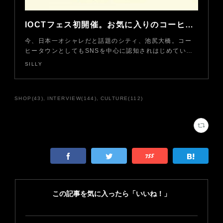
IOCTフェス初開催。お気に入りのコーヒーを見つけよう
今、日本一オシャレだと話題のシティ、池尻大橋。コー
ヒータウンとしてもSNSを中心に認知されはじめてい…
SILLY
SHOP
(
43
)
INTERVIEW
(
144
)
CULTURE
(
112
)