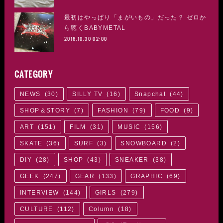
最初はやっぱり「まがいもの」だった？ ゼロか
ら聴くBABYMETAL
2016.10.30 02:00
CATEGORY
NEWS
(
30
)
SILLY TV
(
16
)
Snapchat
(
44
)
SHOP＆STORY
(
7
)
FASHION
(
79
)
FOOD
(
9
)
ART
(
151
)
FILM
(
31
)
MUSIC
(
156
)
SKATE
(
36
)
SURF
(
3
)
SNOWBOARD
(
2
)
DIY
(
28
)
SHOP
(
43
)
SNEAKER
(
38
)
GEEK
(
247
)
GEAR
(
133
)
GRAPHIC
(
69
)
INTERVIEW
(
144
)
GIRLS
(
279
)
CULTURE
(
112
)
Column
(
18
)