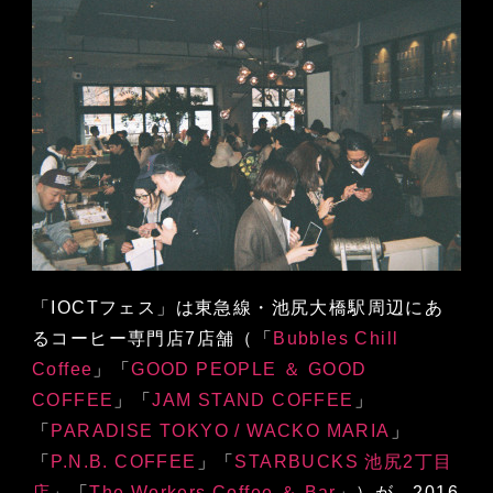
「IOCTフェス」は東急線・池尻大橋駅周辺にあ
るコーヒー専門店7店舗（「
Bubbles Chill
Coffee
」「
GOOD PEOPLE ＆ GOOD
COFFEE
」「
JAM STAND COFFEE
」
「
PARADISE TOKYO / WACKO MARIA
」
「
P.N.B. COFFEE
」「
STARBUCKS 池尻2丁目
店
」「
The Workers Coffee ＆ Bar
」）が、2016