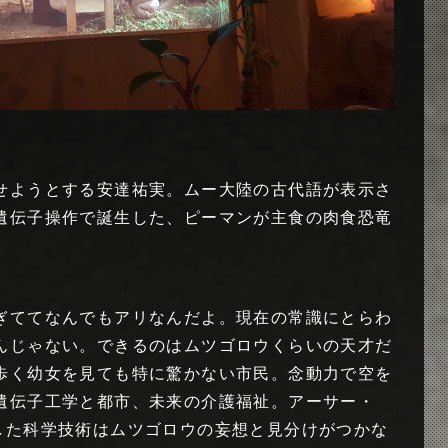
せようとする安達祐実。ムー大陸の古代語が表示さ
遺伝子操作で誕生した、ピーマンが主食の肉食恐竜
ぎててなんでもアリなんだよ。現在の常識にとらわ
んじゃない。できるのはムツゴロウくらいの天才だ
歩く幼女を見ても特に驚かない市民。念動力で空を
遺伝子工学と都市、未来の介護福祉。アーサー・
した科学技術はムツゴロウの妄想と見分けがつかな