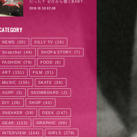
だった？ ゼロから聴くBABY…
2016.10.30 02:00
CATEGORY
NEWS
(
30
)
SILLY TV
(
16
)
Snapchat
(
44
)
SHOP＆STORY
(
7
)
FASHION
(
79
)
FOOD
(
9
)
ART
(
151
)
FILM
(
31
)
MUSIC
(
156
)
SKATE
(
36
)
SURF
(
3
)
SNOWBOARD
(
2
)
DIY
(
28
)
SHOP
(
43
)
SNEAKER
(
38
)
GEEK
(
247
)
GEAR
(
133
)
GRAPHIC
(
69
)
INTERVIEW
(
144
)
GIRLS
(
279
)