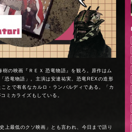
春樹の映画『ＲＥＸ 恐竜物語』を観ろ。原作はム
「恐竜物語」。主演は安達祐実。恐竜REXの造形
たことで有名なカルロ・ランバルディである。「カ
がコミカライズもしている。
本史上最低のクソ映画」とも言われ、今日まで語り