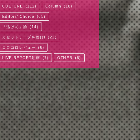
CULTURE
(
112
)
Column
(
18
)
Editors' Choice
(
65
)
「逃げ恥」論
(
14
)
カセットテープを聴け!
(
22
)
コロコロレビュー
(
6
)
LIVE REPORT動画
(
7
)
OTHER
(
8
)