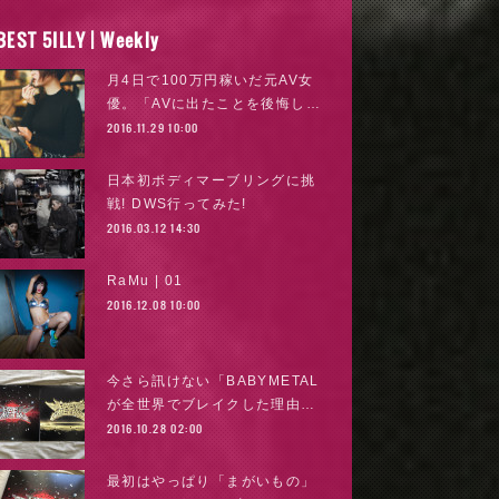
BEST 5ILLY | Weekly
月4日で100万円稼いだ元AV女
優。「AVに出たことを後悔し…
2016.11.29 10:00
日本初ボディマーブリングに挑
戦! DWS行ってみた!
2016.03.12 14:30
RaMu | 01
2016.12.08 10:00
今さら訊けない「BABYMETAL
が全世界でブレイクした理由…
2016.10.28 02:00
最初はやっぱり「まがいもの」