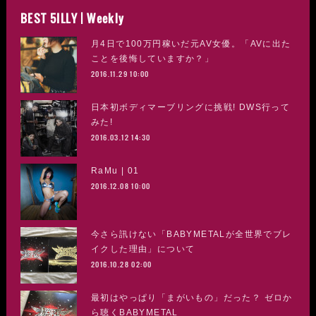
BEST 5ILLY | Weekly
月4日で100万円稼いだ元AV女優。「AVに出た
ことを後悔していますか？」
2016.11.29 10:00
日本初ボディマーブリングに挑戦! DWS行って
みた!
2016.03.12 14:30
RaMu | 01
2016.12.08 10:00
今さら訊けない「BABYMETALが全世界でブレ
イクした理由」について
2016.10.28 02:00
最初はやっぱり「まがいもの」だった？ ゼロか
ら聴くBABYMETAL