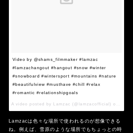
Video by @shams_filmmaker #lamzac
#lamzachangout #hangout #snow #winter
#snowboard #wintersport #mountains #nature
#beautifulview #musthave #chill #relax
#romantic #relationshipgoals
A video posted by Lamzac (@lamzacofficial) on
Feb 1
Lamzacは色々な場所で使われるのが想像できる
ね。例えば、雪原のような場所でもちょっとの時