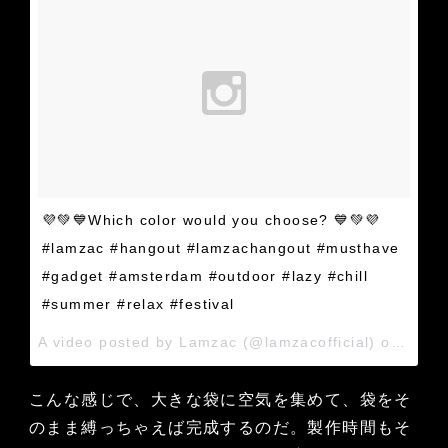
💜💚💙Which color would you choose? 💙💚💜
#lamzac #hangout #lamzachangout #musthave
#gadget #amsterdam #outdoor #lazy #chill
#summer #relax #festival
A video posted by Lamzac (@lamzacofficial) on
Feb 1
こんな感じで、大きな袋に空気を集めて、袋をそ
のまま縛っちゃえば完成するのだ。製作時間もそ