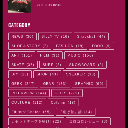
2016.10.30 02:00
CATEGORY
NEWS
(
30
)
SILLY TV
(
16
)
Snapchat
(
44
)
SHOP＆STORY
(
7
)
FASHION
(
79
)
FOOD
(
9
)
ART
(
151
)
FILM
(
31
)
MUSIC
(
156
)
SKATE
(
36
)
SURF
(
3
)
SNOWBOARD
(
2
)
DIY
(
28
)
SHOP
(
43
)
SNEAKER
(
38
)
GEEK
(
247
)
GEAR
(
133
)
GRAPHIC
(
69
)
INTERVIEW
(
144
)
GIRLS
(
279
)
CULTURE
(
112
)
Column
(
18
)
Editors' Choice
(
65
)
「逃げ恥」論
(
14
)
カセットテープを聴け!
(
22
)
コロコロレビュー
(
6
)