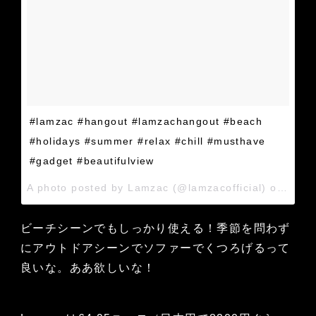
#lamzac #hangout #lamzachangout #beach
#holidays #summer #relax #chill #musthave
#gadget #beautifulview
A photo posted by Lamzac (@lamzacofficial) on
Feb 
ビーチシーンでもしっかり使える！季節を問わず
にアウトドアシーンでソファーでくつろげるって
良いな。ああ欲しいな！