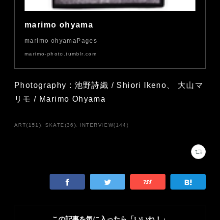
marimo ohyama
marimo ohyamaPages
marimo-photo.tumblr.com
Photography : 池野詩織 / Shiori Ikeno、 大山マ
リモ / Marimo Ohyama
ART
(
151
)
SKATE
(
36
)
INTERVIEW
(
144
)