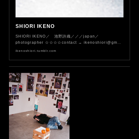
SHIORI IKENO
SHIORI IKENO／ 池野詩織／／／japan／
photographer ☆☆☆☆contact → ikenoshiori@gm…
ikenoshiori.tumblr.com