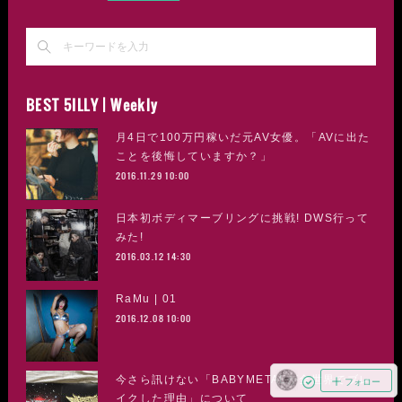
BEST 5ILLY | Weekly
月4日で100万円稼いだ元AV女優。「AVに出た
ことを後悔していますか？」
2016.11.29 10:00
日本初ボディマーブリングに挑戦! DWS行って
みた!
2016.03.12 14:30
RaMu | 01
2016.12.08 10:00
今さら訊けない「BABYMETALが全世界でブレ
フォロー
イクした理由」について