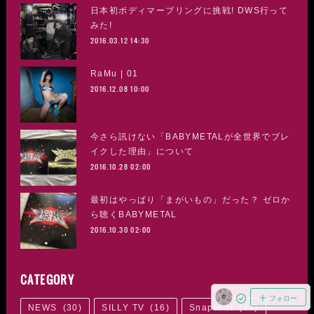
日本初ボディマーブリングに挑戦! DWS行って
みた!
2016.03.12 14:30
RaMu | 01
2016.12.08 10:00
今さら訊けない「BABYMETALが全世界でブレ
イクした理由」について
2016.10.28 02:00
最初はやっぱり「まがいもの」だった？ ゼロか
ら聴くBABYMETAL
2016.10.30 02:00
CATEGORY
フォロー
NEWS
(
30
)
SILLY TV
(
16
)
Snapchat
(
44
)