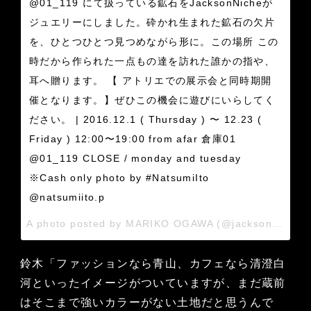
@01_119 にて扱っている鉱石をJacksonNicheが
ジュエリーにしました。砕かれ生まれた鉱石の欠片
を、ひとつひとつ見つめながら形に。この場所 この
時だから作られた一点もの達を訪れた誰かの指や、
耳へ贈ります。 【 アトリエでの展示会と同時期開
催となります。】ぜひこの機会に遊びにいらしてく
ださい。 | 2016.12.1 ( Thursday ) 〜 12.23 (
Friday ) 12:00〜19:00 from afar 倉庫01
@01_119 CLOSE / monday and tuesday
※Cash only photo by #NatsumiIto
@natsumiito.p
A photo posted by MARIKO OGAWA (@jacksonniche) on
鈴木「ファッションなら青山、カフェなら清澄白
河といったイメージがついていますが、まだ蔵前
はそこまで強いカラーがない土地だと思うんで