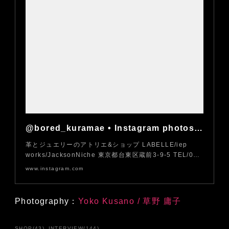
@bored_kuramae • Instagram photos and videos
革とジュエリーのアトリエ&ショップ LABELLE/iep
works/JacksonNiche 東京都台東区蔵前3-9-5 TEL/0…
www.instagram.com
Photography：
Yoko Kusano / 草野 庸子
SHOP
(
43
)
INTERVIEW
(
144
)