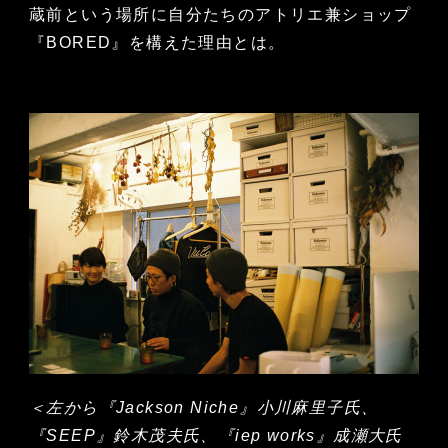
蔵前という場所に自分たちのアトリエ兼ショップ
『BORED』を構えた理由とは。
＜左から『Jackson Niche』小川麻里子氏、
『SEEP』鈴木茂夫氏、『iep works』成瀬大氏