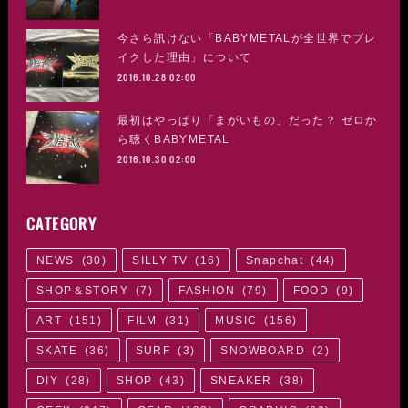
今さら訊けない「BABYMETALが全世界でブレ
イクした理由」について
2016.10.28 02:00
最初はやっぱり「まがいもの」だった？ ゼロか
ら聴くBABYMETAL
2016.10.30 02:00
CATEGORY
NEWS
(
30
)
SILLY TV
(
16
)
Snapchat
(
44
)
SHOP＆STORY
(
7
)
FASHION
(
79
)
FOOD
(
9
)
ART
(
151
)
FILM
(
31
)
MUSIC
(
156
)
SKATE
(
36
)
SURF
(
3
)
SNOWBOARD
(
2
)
DIY
(
28
)
SHOP
(
43
)
SNEAKER
(
38
)