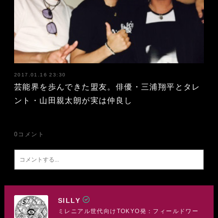
2017.01.16 23:30
芸能界を歩んできた盟友。俳優・三浦翔平とタレ
ント・山田親太朗が実は仲良し
0
コメント
SILLY
ミレニアル世代向けTOKYO発：フィールドワー