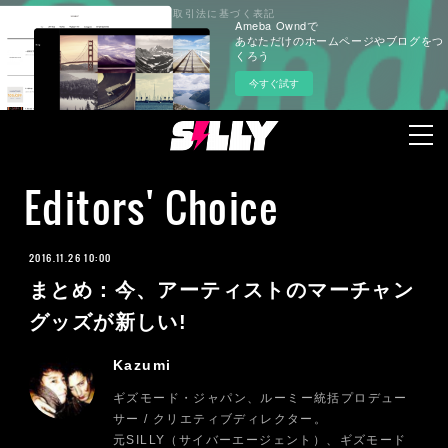
プライバシーポリシー
特定商取引法に基づく表記
Ameba Owndで
あなただけのホームページやブログをつ
くろう
今すぐ試す
Editors' Choice
2016.11.26 10:00
まとめ：今、アーティストのマーチャン
グッズが新しい!
Kazumi
ギズモード・ジャパン、ルーミー統括プロデュー
サー / クリエティブディレクター。
元SILLY（サイバーエージェント）、ギズモード