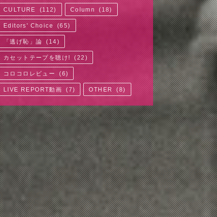
CULTURE
(
112
)
Column
(
18
)
Editors' Choice
(
65
)
「逃げ恥」論
(
14
)
カセットテープを聴け!
(
22
)
コロコロレビュー
(
6
)
LIVE REPORT動画
(
7
)
OTHER
(
8
)