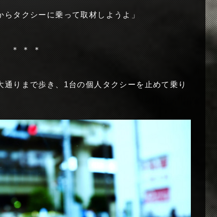
からタクシーに乗って取材しようよ」
＊ ＊ ＊
大通りまで歩き、1台の個人タクシーを止めて乗り