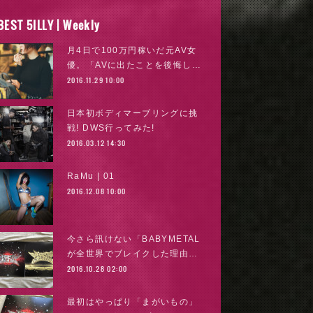
BEST 5ILLY | Weekly
月4日で100万円稼いだ元AV女
優。「AVに出たことを後悔し…
2016.11.29 10:00
日本初ボディマーブリングに挑
戦! DWS行ってみた!
2016.03.12 14:30
RaMu | 01
2016.12.08 10:00
今さら訊けない「BABYMETAL
が全世界でブレイクした理由…
2016.10.28 02:00
最初はやっぱり「まがいもの」