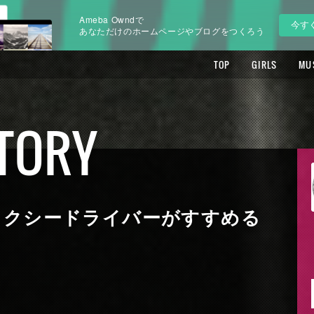
Ameba Owndで
今す
あなただけのホームページやブログをつくろう
TOP
GIRLS
MU
TORY
yo：タクシードライバーがすすめる