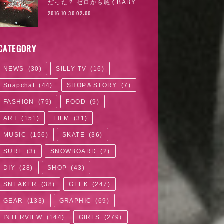
だった？ ゼロから聴くBABY…
2016.10.30 02:00
CATEGORY
NEWS
(
30
)
SILLY TV
(
16
)
Snapchat
(
44
)
SHOP＆STORY
(
7
)
FASHION
(
79
)
FOOD
(
9
)
ART
(
151
)
FILM
(
31
)
MUSIC
(
156
)
SKATE
(
36
)
SURF
(
3
)
SNOWBOARD
(
2
)
DIY
(
28
)
SHOP
(
43
)
SNEAKER
(
38
)
GEEK
(
247
)
GEAR
(
133
)
GRAPHIC
(
69
)
INTERVIEW
(
144
)
GIRLS
(
279
)