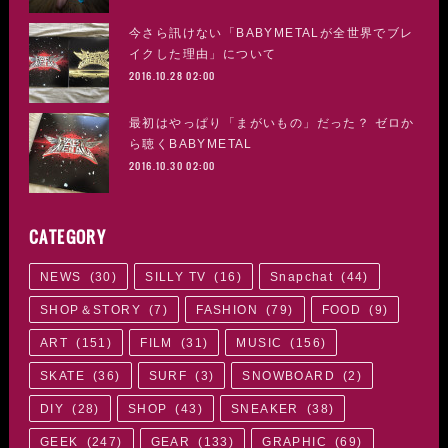
今さら訊けない「BABYMETALが全世界でブレ
イクした理由」について
2016.10.28 02:00
最初はやっぱり「まがいもの」だった？ ゼロか
ら聴くBABYMETAL
2016.10.30 02:00
CATEGORY
NEWS
(
30
)
SILLY TV
(
16
)
Snapchat
(
44
)
SHOP＆STORY
(
7
)
FASHION
(
79
)
FOOD
(
9
)
ART
(
151
)
FILM
(
31
)
MUSIC
(
156
)
SKATE
(
36
)
SURF
(
3
)
SNOWBOARD
(
2
)
DIY
(
28
)
SHOP
(
43
)
SNEAKER
(
38
)
GEEK
(
247
)
GEAR
(
133
)
GRAPHIC
(
69
)