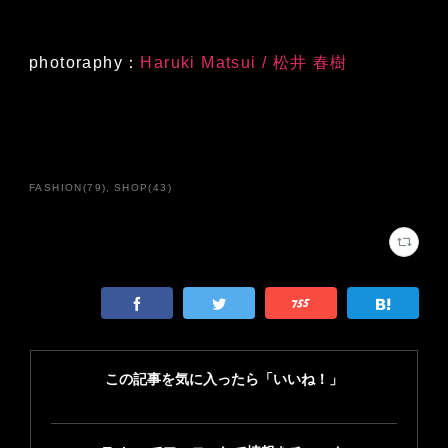
photoraphy：
Haruki Matsui / 松井 春樹
FASHION
(
79
)
SHOP
(
43
)