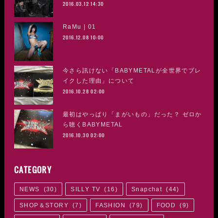
2016.03.12 14:30
RaMu | 01
2016.12.08 10:00
今さら訊けない「BABYMETALが全世界でブレ
イクした理由」について
2016.10.28 02:00
最初はやっぱり「まがいもの」だった？ ゼロか
ら聴くBABYMETAL
2016.10.30 02:00
CATEGORY
NEWS
(
30
)
SILLY TV
(
16
)
Snapchat
(
44
)
SHOP＆STORY
(
7
)
FASHION
(
79
)
FOOD
(
9
)