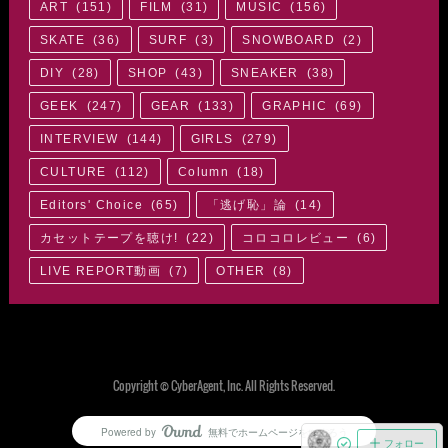
ART
(
151
)
FILM
(
31
)
MUSIC
(
156
)
SKATE
(
36
)
SURF
(
3
)
SNOWBOARD
(
2
)
DIY
(
28
)
SHOP
(
43
)
SNEAKER
(
38
)
GEEK
(
247
)
GEAR
(
133
)
GRAPHIC
(
69
)
INTERVIEW
(
144
)
GIRLS
(
279
)
CULTURE
(
112
)
Column
(
18
)
Editors' Choice
(
65
)
「逃げ恥」論
(
14
)
カセットテープを聴け!
(
22
)
コロコロレビュー
(
6
)
LIVE REPORT動画
(
7
)
OTHER
(
8
)
Copyright © CyberAgent, Inc. All Rights Reserved.
Powered by
無料でホームページをつくろう
AmebaOwnd
フォロー