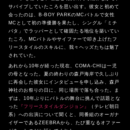
サバイブしていたころを思い出す。彼女と初めて
会ったのは、B-BOY PARKのMCバトルで女性
MCとして初の準優勝を果たし、シングル「ミチ
バタ」でラッパーとして確固たる地位を築いてい
たころ。MCバトルやサイファーで叩き上げたフ
リースタイルのスキルに、我々ヘッズたちは魅了
されていた。
あれから10年が経った現在、COMA-CHIは一児
の母となった。夏の終わりの森戸海岸で久しぶり
に再会した彼女にインタビューを申し込み、森戸
神社のお祭りの日に、同じ場所で落ち合った。ま
ずは、10年ぶりにバトルの舞台に挑んで話題とな
った
『フリースタイルダンジョン』
（テレビ朝日
系）への出演について聞くと、同番組のオーガナ
イザーであるZEEBRAから、たび重なるオファー