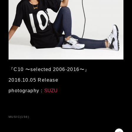
『C10 〜selected 2006-2016〜』
2016.10.05 Release
photography :
SUZU
MUSIC
(
156
)