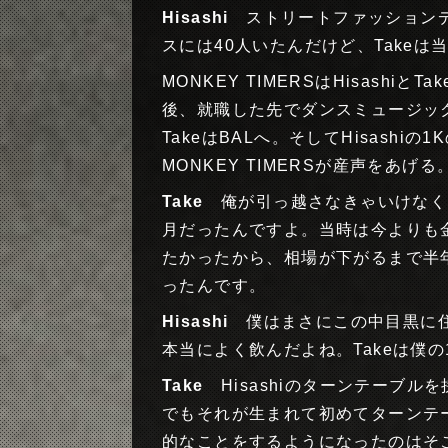
Hisashi
ストリートファッションデ
スには40人いたんだけど、Take
MONKEY TIMERSはHisash
後、就職した先でダンスミュージック
TakeはBALへ。そしてHisashi
MONKEY TIMERSが産声をあげる
Take
俺が引っ越さなきゃいけなく
月だったんですよ。当時は今よりも
たかったから、相場が下がるまで半年
ったんです。
Hisashi
僕はまさにこの中目黒に住
本当によく飲んだよね。Takeは僕
Take
Hisashiのターンテーブルを
でもそれが生まれて初めてターンテ
的なことをするようになったのはそ