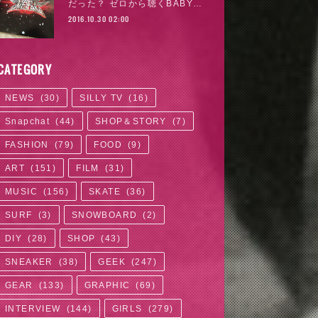
だった？ ゼロから聴くBABY…
2016.10.30 02:00
CATEGORY
NEWS
(
30
)
SILLY TV
(
16
)
Snapchat
(
44
)
SHOP＆STORY
(
7
)
FASHION
(
79
)
FOOD
(
9
)
ART
(
151
)
FILM
(
31
)
MUSIC
(
156
)
SKATE
(
36
)
SURF
(
3
)
SNOWBOARD
(
2
)
DIY
(
28
)
SHOP
(
43
)
SNEAKER
(
38
)
GEEK
(
247
)
GEAR
(
133
)
GRAPHIC
(
69
)
INTERVIEW
(
144
)
GIRLS
(
279
)