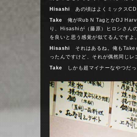
Hisashi
あの頃はよくミックスCD
Take
俺がRub N TagとかDJ Ha
り、Hisashiが（藤原）ヒロシ
を良いと思う感覚が似てるんですよ
Hisashi
それはあるね。俺もTake
ったんですけど、それが偶然同じレ
Take
しかも超マイナーなやつだっ