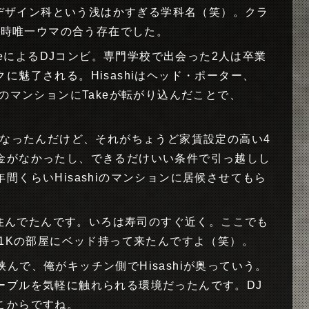
ザイン科という浅はかすぎる学科名（笑）。クラ
は当時唯一ウマの合う存在でした。
iとTakeによるDJコンビ。専門学校で出会った2人は卒業
に魅了される。Hisashiはヘッド・ポーター、
の1KのマンションにTakeが転がり込んだことで、
。
なったんだけど、それがちょうど家賃設定の高い4
金がなかったし、できるだけいい条件で引っ越しし
間くらいHisashiのマンションに居候させてもら
んでたんです。いろは寿司のすぐ近く。ここでも
の1Kの部屋にベッド持って来たんですよ（笑）。
挟んで、俺がキッチン側でHisashiが奥っていう。
ーブルを気軽に触れられる環境だったんです。DJ
こからですね。