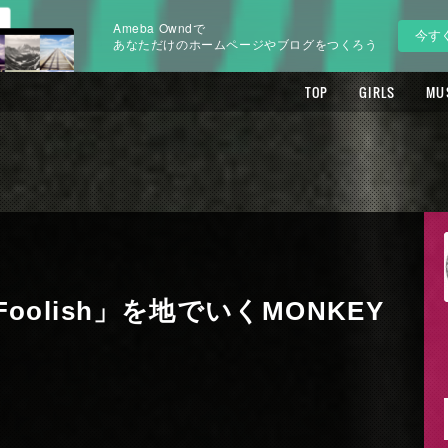
Ameba Owndで
今す
あなただけのホームページやブログをつくろう
TOP
GIRLS
MU
ay Foolish」を地でいくMONKEY