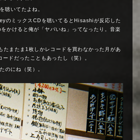
を聴いてたよね。
rveyのミックスCDを聴いてるとHisashiが反応した
さんのをかけると俺が「ヤバいね」ってなったり。音楽
。
もたまたま1枚しかレコードを買わなかった月があ
コードだったこともあったし（笑）。
たのにね（笑）。