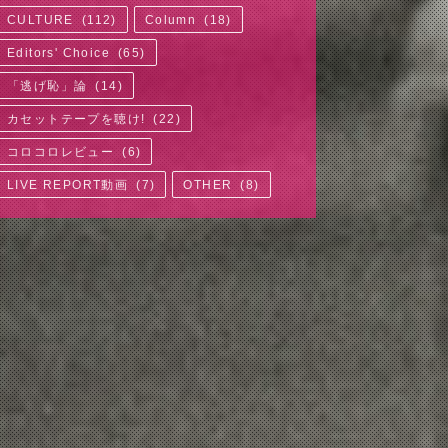
CULTURE
(
112
)
Column
(
18
)
Editors' Choice
(
65
)
「逃げ恥」論
(
14
)
カセットテープを聴け!
(
22
)
コロコロレビュー
(
6
)
LIVE REPORT動画
(
7
)
OTHER
(
8
)