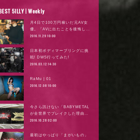
BEST 5ILLY | Weekly
月4日で100万円稼いだ元AV女
優。「AVに出たことを後悔し…
2016.11.29 10:00
日本初ボディマーブリングに挑
戦! DWS行ってみた!
2016.03.12 14:30
RaMu | 01
2016.12.08 10:00
今さら訊けない「BABYMETAL
が全世界でブレイクした理由…
2016.10.28 02:00
最初はやっぱり「まがいもの」