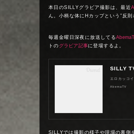
本日のSILLYグラビア撮影は、最近
ん。小柄な体にHカップという"反則
毎週金曜日深夜に放送してる
Abema
トの
グラビア記事
に登場するよ。
SILLY
エロカッコ
AbemaTV
SILLYでは撮影の様子や現場の裏側