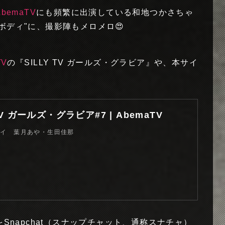
AbemaTV
にも頻繁に出演している和地つかさちゃ
ボディ"に、撮影陣もメロメロ😍
TV
の『SILLY TV ガールズ・グラビア』や、本サイ
 TV ガールズ・グラビア#7 | AbemaTV
イイ 葉月あや・生田佳那
をSnapchat（スナップチャット、通称スナチャ）