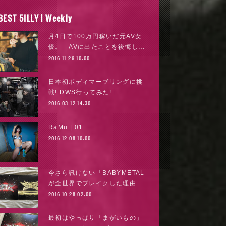
BEST 5ILLY | Weekly
月4日で100万円稼いだ元AV女
優。「AVに出たことを後悔し…
2016.11.29 10:00
日本初ボディマーブリングに挑
戦! DWS行ってみた!
2016.03.12 14:30
RaMu | 01
2016.12.08 10:00
今さら訊けない「BABYMETAL
が全世界でブレイクした理由…
2016.10.28 02:00
最初はやっぱり「まがいもの」