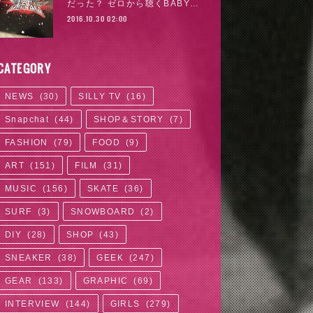
だった？ ゼロから聴くBABY…
2016.10.30 02:00
CATEGORY
NEWS
(
30
)
SILLY TV
(
16
)
Snapchat
(
44
)
SHOP＆STORY
(
7
)
FASHION
(
79
)
FOOD
(
9
)
ART
(
151
)
FILM
(
31
)
MUSIC
(
156
)
SKATE
(
36
)
SURF
(
3
)
SNOWBOARD
(
2
)
DIY
(
28
)
SHOP
(
43
)
SNEAKER
(
38
)
GEEK
(
247
)
GEAR
(
133
)
GRAPHIC
(
69
)
INTERVIEW
(
144
)
GIRLS
(
279
)