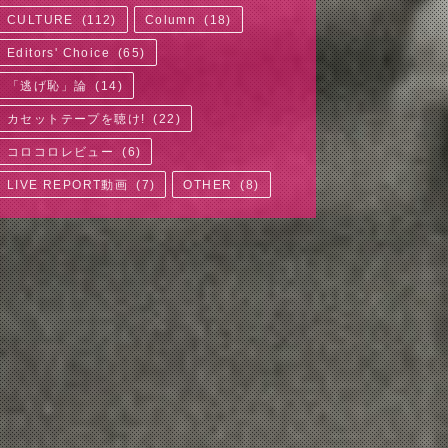
CULTURE
(
112
)
Column
(
18
)
Editors' Choice
(
65
)
「逃げ恥」論
(
14
)
カセットテープを聴け!
(
22
)
コロコロレビュー
(
6
)
LIVE REPORT動画
(
7
)
OTHER
(
8
)