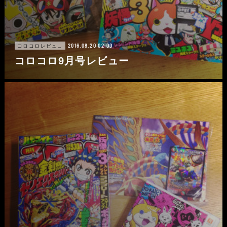
2016.08.20 02:00
コロコロレビュー
コロコロ9月号レビュー