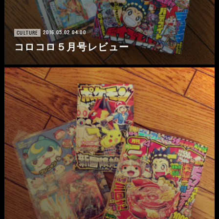
2016.05.02 04:00
CULTURE
コロコロ５月号レビュー