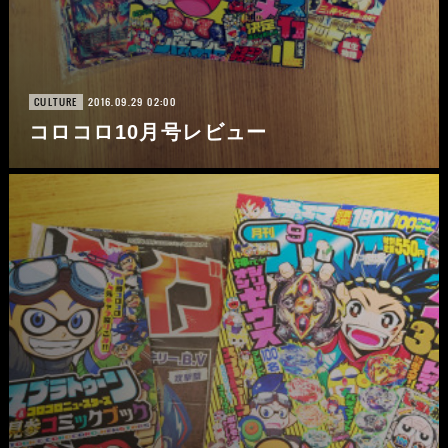
2016.09.29 02:00
CULTURE
コロコロ10月号レビュー