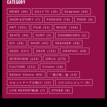
CATEGORY
NEWS
(
30
)
SILLY TV
(
16
)
Snapchat
(
44
)
SHOP＆STORY
(
7
)
FASHION
(
79
)
FOOD
(
9
)
ART
(
151
)
FILM
(
31
)
MUSIC
(
156
)
SKATE
(
36
)
SURF
(
3
)
SNOWBOARD
(
2
)
DIY
(
28
)
SHOP
(
43
)
SNEAKER
(
38
)
GEEK
(
247
)
GEAR
(
133
)
GRAPHIC
(
69
)
INTERVIEW
(
144
)
GIRLS
(
279
)
CULTURE
(
112
)
Column
(
18
)
Editors' Choice
(
65
)
「逃げ恥」論
(
14
)
カセットテープを聴け!
(
22
)
コロコロレビュー
(
6
)
LIVE REPORT動画
(
7
)
OTHER
(
8
)