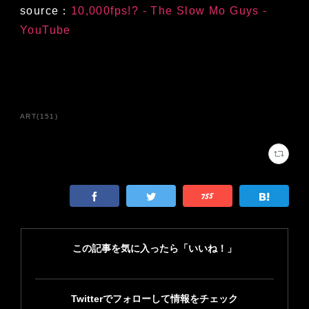
source：
10,000fps!? - The Slow Mo Guys -
YouTube
ART
(
151
)