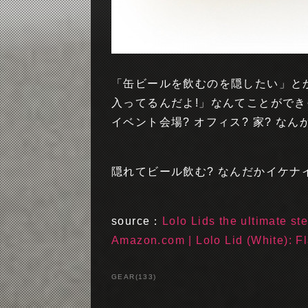
「缶ビールを飲むのを隠したい」と
入ってるんだよ!」なんてことができそ
イベント会場? オフィス? 家? な
隠れてビール飲む? なんだかイケナ
source：
Lolo Lids the ultimate st
Amazon.com | Lolo Lid (White): F
GEAR
(
133
)