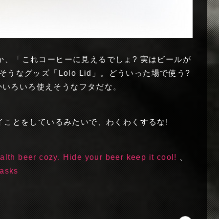
か、「これコーヒーに見えるでしょ? 実はビールが
うなグッズ「Lolo Lid」。どういった場で使う?
んかいろいろ使えそうなフタだな。
イことをしているみたいで、わくわくするな!
ealth beer cozy. Hide your beer keep it cool!
、
lasks