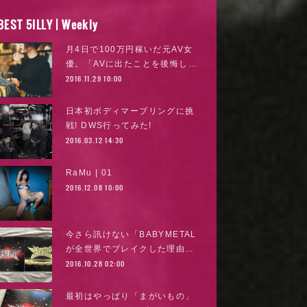
BEST 5ILLY | Weekly
月4日で100万円稼いだ元AV女
優。「AVに出たことを後悔し…
2016.11.29 10:00
日本初ボディマーブリングに挑
戦! DWS行ってみた!
2016.03.12 14:30
RaMu | 01
2016.12.08 10:00
今さら訊けない「BABYMETAL
が全世界でブレイクした理由…
2016.10.28 02:00
最初はやっぱり「まがいもの」