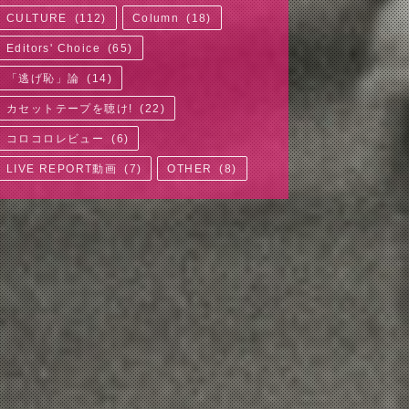
CULTURE
(
112
)
Column
(
18
)
Editors' Choice
(
65
)
「逃げ恥」論
(
14
)
カセットテープを聴け!
(
22
)
コロコロレビュー
(
6
)
LIVE REPORT動画
(
7
)
OTHER
(
8
)