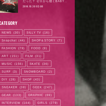
だった？ ゼロから聴くBABY…
2016.10.30 02:00
CATEGORY
NEWS
(
30
)
SILLY TV
(
16
)
Snapchat
(
44
)
SHOP＆STORY
(
7
)
FASHION
(
79
)
FOOD
(
9
)
ART
(
151
)
FILM
(
31
)
MUSIC
(
156
)
SKATE
(
36
)
SURF
(
3
)
SNOWBOARD
(
2
)
DIY
(
28
)
SHOP
(
43
)
SNEAKER
(
38
)
GEEK
(
247
)
GEAR
(
133
)
GRAPHIC
(
69
)
INTERVIEW
(
144
)
GIRLS
(
279
)