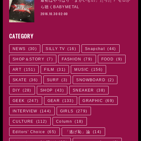
最初はやっぱり「まがいもの」だった？ ゼロか
ら聴くBABYMETAL
2016.10.30 02:00
CATEGORY
NEWS
(
30
)
SILLY TV
(
16
)
Snapchat
(
44
)
SHOP＆STORY
(
7
)
FASHION
(
79
)
FOOD
(
9
)
ART
(
151
)
FILM
(
31
)
MUSIC
(
156
)
SKATE
(
36
)
SURF
(
3
)
SNOWBOARD
(
2
)
DIY
(
28
)
SHOP
(
43
)
SNEAKER
(
38
)
GEEK
(
247
)
GEAR
(
133
)
GRAPHIC
(
69
)
INTERVIEW
(
144
)
GIRLS
(
279
)
CULTURE
(
112
)
Column
(
18
)
Editors' Choice
(
65
)
「逃げ恥」論
(
14
)