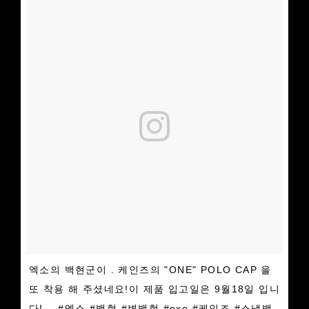
엑소의 백현군이 . 케인즈의 "ONE" POLO CAP 을
또 착용 해 주셨네요!이 제품 입고일은 9월18일 입니
다!. . #엑소 #백현 #변백현 #exo #케인즈 #스냅백