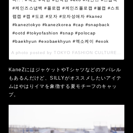
#케인즈스냅백 #폴로캡 #케인즈폴로캡 #볼캡 #스트
랩캡 #캡 #도쿄 #모자 #모자성애자 #kanez
#kaneztokyo #kanezkorea #cap #snapback
#ootd #tokyofashion #snap #polocap
#baekhyun #exobaekhyun #엑소케이 #exok
A photo posted by TOKYO FASHION CULTURE (@kaneztokyo_kr) on
KaneZにはジャケットやTシャツなどのアパレル
もあるんだけど、SILLYがオススメしたいアイテ
ムはやはりイマを象徴する夏モチーフのキャッ
プ。