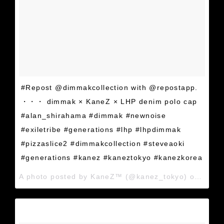
#Repost @dimmakcollection with @repostapp.
・・・ dimmak × KaneZ × LHP denim polo cap
#alan_shirahama #dimmak #newnoise
#exiletribe #generations #lhp #lhpdimmak
#pizzaslice2 #dimmakcollection #steveaoki
#generations #kanez #kaneztokyo #kanezkorea
A photo posted by KaneZ™ (@kanez_tokyo) on
May 1