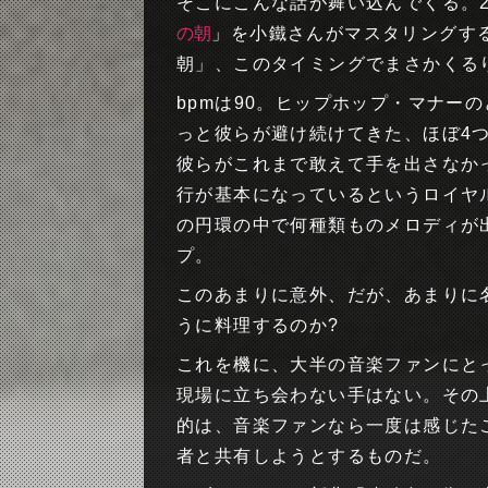
そこにこんな話が舞い込んでくる。2
の朝
」を小鐵さんがマスタリングす
朝」、このタイミングでまさかくる
bpmは90。ヒップホップ・マナー
っと彼らが避け続けてきた、ほぼ4
彼らがこれまで敢えて手を出さなか
行が基本になっているというロイヤ
の円環の中で何種類ものメロディが
プ。
このあまりに意外、だが、あまりに
うに料理するのか?
これを機に、大半の音楽ファンにと
現場に立ち会わない手はない。その
的は、音楽ファンなら一度は感じた
者と共有しようとするものだ。