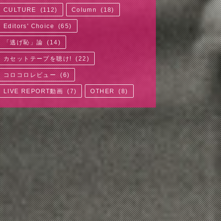
CULTURE
(
112
)
Column
(
18
)
Editors' Choice
(
65
)
「逃げ恥」論
(
14
)
カセットテープを聴け!
(
22
)
コロコロレビュー
(
6
)
LIVE REPORT動画
(
7
)
OTHER
(
8
)