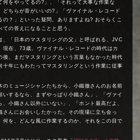
て何をやってるの?」、「それって大事な作業な
、どちらが音がいいの?」「ヴァイナル・レコード
るの？」といった疑問。ありますよね? おそらくこ
べての答えになることと思う。
は、「日本のマスタリングの父」と呼ばれる、JVC
。現在、73歳。ヴァイナル・レコードの時代はカ
の後、まだマスタリングという言葉もなかった時代
何十年にもわたってマスタリングという作業に従事
本のミュージシャンたちから、小鐵徹さんのお名前
願いするなら、まずやっぱり小鐵さん」、「ヴァイ
ら、小鐵さん以外にいない」、「ホント最高だよ、
鐵さんにお会いしたかった。その現場に立ち会っ
、何を、どんな風に作業するのか、それをこの目で