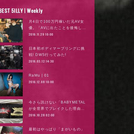
BEST 5ILLY | Weekly
月4日で100万円稼いだ元AV女
優。「AVに出たことを後悔し…
2016.11.29 10:00
日本初ボディマーブリングに挑
戦! DWS行ってみた!
2016.03.12 14:30
RaMu | 01
2016.12.08 10:00
今さら訊けない「BABYMETAL
が全世界でブレイクした理由…
2016.10.28 02:00
最初はやっぱり「まがいもの」