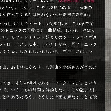
016年7月にリリースの新曲「
琥珀色の街、上海蟹
るという。しかも、この「琥珀色の街、上海蟹の
りが作ってくるとは思わなかった驚愕の新機軸。
のどっしりとしたビート。だが跳ねる。これまでず
つのトニックの円環による曲構成。しかも、やはり
った、サブ・ドミナント始まりのツー・ファイヴ進
ル・ロードど真ん中。しかもしかも、同じトニック
出てくる。しかもしかもしかも、ヴァースはラッ
名曲、あまりにくるり、な楽曲を小鐵さんがどのよ
っては、未知の領域である「マスタリング」という
上で、いくつもの疑問を解消したい。この記事の目
ことのあるだろう、そうした欲望を満たすことを読