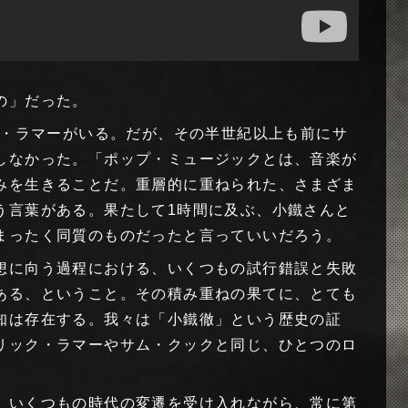
の」だった。
ク・ラマーがいる。だが、その半世紀以上も前にサ
しなかった。「ポップ・ミュージックとは、音楽が
みを生きることだ。重層的に重ねられた、さまざま
う言葉がある。果たして1時間に及ぶ、小鐵さんと
まったく同質のものだったと言っていいだろう。
想に向う過程における、いくつもの試行錯誤と失敗
ある、ということ。その積み重ねの果てに、とても
知は存在する。我々は「小鐵徹」という歴史の証
リック・ラマーやサム・クックと同じ、ひとつのロ
、いくつもの時代の変遷を受け入れながら、常に第