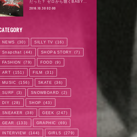
だった？ ゼロから聴くBABY…
2016.10.30 02:00
CATEGORY
NEWS
(
30
)
SILLY TV
(
16
)
Snapchat
(
44
)
SHOP＆STORY
(
7
)
FASHION
(
79
)
FOOD
(
9
)
ART
(
151
)
FILM
(
31
)
MUSIC
(
156
)
SKATE
(
36
)
SURF
(
3
)
SNOWBOARD
(
2
)
DIY
(
28
)
SHOP
(
43
)
SNEAKER
(
38
)
GEEK
(
247
)
GEAR
(
133
)
GRAPHIC
(
69
)
INTERVIEW
(
144
)
GIRLS
(
279
)