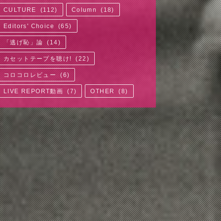
CULTURE
(
112
)
Column
(
18
)
Editors' Choice
(
65
)
「逃げ恥」論
(
14
)
カセットテープを聴け!
(
22
)
コロコロレビュー
(
6
)
LIVE REPORT動画
(
7
)
OTHER
(
8
)