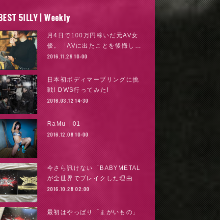
BEST 5ILLY | Weekly
月4日で100万円稼いだ元AV女
優。「AVに出たことを後悔し…
2016.11.29 10:00
日本初ボディマーブリングに挑
戦! DWS行ってみた!
2016.03.12 14:30
RaMu | 01
2016.12.08 10:00
今さら訊けない「BABYMETAL
が全世界でブレイクした理由…
2016.10.28 02:00
最初はやっぱり「まがいもの」