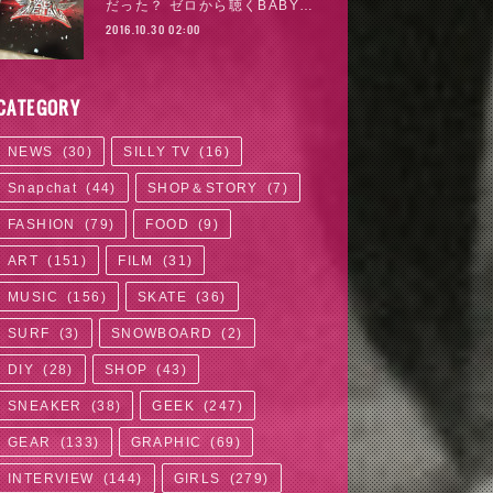
だった？ ゼロから聴くBABY…
2016.10.30 02:00
CATEGORY
NEWS
(
30
)
SILLY TV
(
16
)
Snapchat
(
44
)
SHOP＆STORY
(
7
)
FASHION
(
79
)
FOOD
(
9
)
ART
(
151
)
FILM
(
31
)
MUSIC
(
156
)
SKATE
(
36
)
SURF
(
3
)
SNOWBOARD
(
2
)
DIY
(
28
)
SHOP
(
43
)
SNEAKER
(
38
)
GEEK
(
247
)
GEAR
(
133
)
GRAPHIC
(
69
)
INTERVIEW
(
144
)
GIRLS
(
279
)