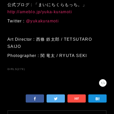
公式ブログ : 「まいにちくらもっち。」
http://ameblo.jp/yuka-kuramoti
Twitter :
@yukakuramoti
Art Director : 西條 鉄太郎 / TETSUTARO
SAIJO
Photographer : 関 竜太 / RYUTA SEKI
GIRLS
(
279
)