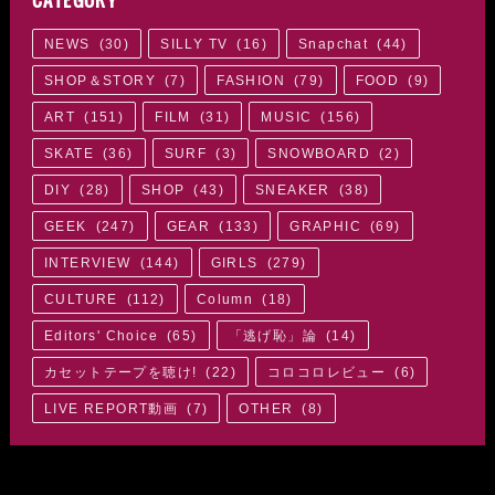
NEWS
(
30
)
SILLY TV
(
16
)
Snapchat
(
44
)
SHOP＆STORY
(
7
)
FASHION
(
79
)
FOOD
(
9
)
ART
(
151
)
FILM
(
31
)
MUSIC
(
156
)
SKATE
(
36
)
SURF
(
3
)
SNOWBOARD
(
2
)
DIY
(
28
)
SHOP
(
43
)
SNEAKER
(
38
)
GEEK
(
247
)
GEAR
(
133
)
GRAPHIC
(
69
)
INTERVIEW
(
144
)
GIRLS
(
279
)
CULTURE
(
112
)
Column
(
18
)
Editors' Choice
(
65
)
「逃げ恥」論
(
14
)
カセットテープを聴け!
(
22
)
コロコロレビュー
(
6
)
LIVE REPORT動画
(
7
)
OTHER
(
8
)