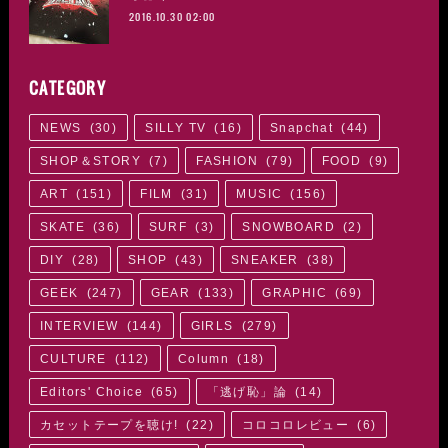
2016.10.30 02:00
CATEGORY
NEWS
(
30
)
SILLY TV
(
16
)
Snapchat
(
44
)
SHOP＆STORY
(
7
)
FASHION
(
79
)
FOOD
(
9
)
ART
(
151
)
FILM
(
31
)
MUSIC
(
156
)
SKATE
(
36
)
SURF
(
3
)
SNOWBOARD
(
2
)
DIY
(
28
)
SHOP
(
43
)
SNEAKER
(
38
)
GEEK
(
247
)
GEAR
(
133
)
GRAPHIC
(
69
)
INTERVIEW
(
144
)
GIRLS
(
279
)
CULTURE
(
112
)
Column
(
18
)
Editors' Choice
(
65
)
「逃げ恥」論
(
14
)
カセットテープを聴け!
(
22
)
コロコロレビュー
(
6
)