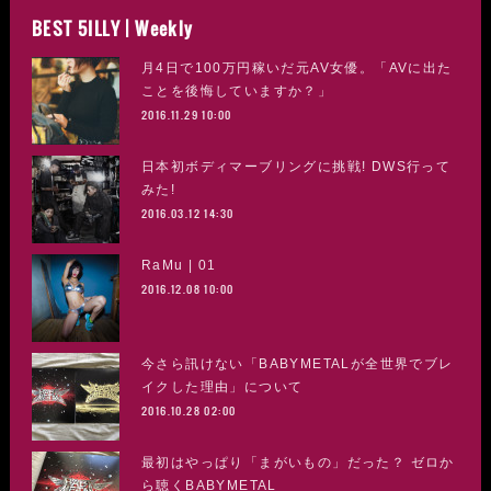
BEST 5ILLY | Weekly
月4日で100万円稼いだ元AV女優。「AVに出た
ことを後悔していますか？」
2016.11.29 10:00
日本初ボディマーブリングに挑戦! DWS行って
みた!
2016.03.12 14:30
RaMu | 01
2016.12.08 10:00
今さら訊けない「BABYMETALが全世界でブレ
イクした理由」について
2016.10.28 02:00
最初はやっぱり「まがいもの」だった？ ゼロか
ら聴くBABYMETAL