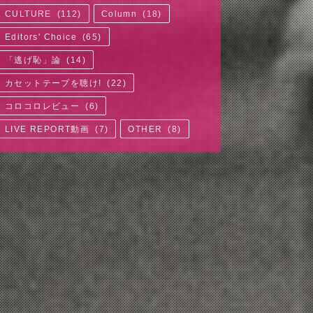
CULTURE
(
112
)
Column
(
18
)
Editors' Choice
(
65
)
「逃げ恥」論
(
14
)
カセットテープを聴け!
(
22
)
コロコロレビュー
(
6
)
LIVE REPORT動画
(
7
)
OTHER
(
8
)