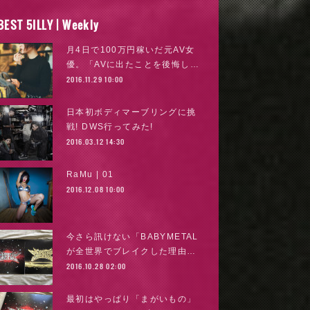
BEST 5ILLY | Weekly
月4日で100万円稼いだ元AV女
優。「AVに出たことを後悔し…
2016.11.29 10:00
日本初ボディマーブリングに挑
戦! DWS行ってみた!
2016.03.12 14:30
RaMu | 01
2016.12.08 10:00
今さら訊けない「BABYMETAL
が全世界でブレイクした理由…
2016.10.28 02:00
最初はやっぱり「まがいもの」