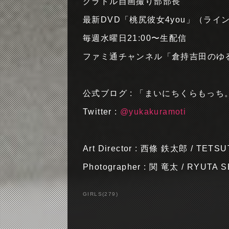
グラドル自画撮り部部長
最新DVD「桃尻彼女4you」（ラ
毎週水曜日21:00〜生配信
ファミ通チャンネル「倉持吉田のゆ
公式ブログ : 「まいにちくらもっち
Twitter :
@yukakuramoti
Art Director : 西條 鉄太郎 / TETS
Photographer : 関 竜太 / RYUTA S
GIRLS
(
279
)