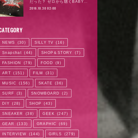
だった？ ゼロから聴くBABY…
2016.10.30 02:00
CATEGORY
NEWS
(
30
)
SILLY TV
(
16
)
Snapchat
(
44
)
SHOP＆STORY
(
7
)
FASHION
(
79
)
FOOD
(
9
)
ART
(
151
)
FILM
(
31
)
MUSIC
(
156
)
SKATE
(
36
)
SURF
(
3
)
SNOWBOARD
(
2
)
DIY
(
28
)
SHOP
(
43
)
SNEAKER
(
38
)
GEEK
(
247
)
GEAR
(
133
)
GRAPHIC
(
69
)
INTERVIEW
(
144
)
GIRLS
(
279
)