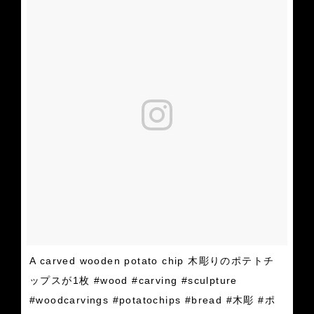
A carved wooden potato chip 木彫りのポテトチ
ップスが1枚 #wood #carving #sculpture
#woodcarvings #potatochips #bread #木彫 #ポ