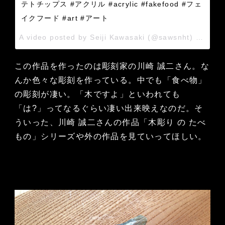
テトチップス #アクリル #acrylic #fakefood #フェ
イクフード #art #アート
A video posted by Seiji Kawasaki (@sawsnht) on
Jun 
この作品を作ったのは彫刻家の川崎 誠二さん。な
んか色々な彫刻を作っている。中でも「食べ物」
の彫刻が凄い。「木ですよ」といわれても
「は?」ってなるぐらい凄い出来映えなのだ。そ
ういった、川崎 誠二さんの作品「木彫り の たべ
もの」シリーズや外の作品を見ていってほしい。