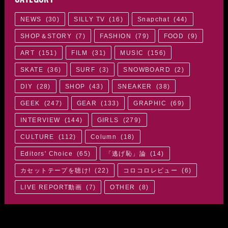
NEWS
(
30
)
SILLY TV
(
16
)
Snapchat
(
44
)
SHOP＆STORY
(
7
)
FASHION
(
79
)
FOOD
(
9
)
ART
(
151
)
FILM
(
31
)
MUSIC
(
156
)
SKATE
(
36
)
SURF
(
3
)
SNOWBOARD
(
2
)
DIY
(
28
)
SHOP
(
43
)
SNEAKER
(
38
)
GEEK
(
247
)
GEAR
(
133
)
GRAPHIC
(
69
)
INTERVIEW
(
144
)
GIRLS
(
279
)
CULTURE
(
112
)
Column
(
18
)
Editors' Choice
(
65
)
「逃げ恥」論
(
14
)
カセットテープを聴け!
(
22
)
コロコロレビュー
(
6
)
LIVE REPORT動画
(
7
)
OTHER
(
8
)