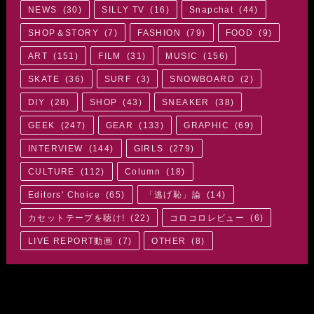
NEWS
(
30
)
SILLY TV
(
16
)
Snapchat
(
44
)
SHOP＆STORY
(
7
)
FASHION
(
79
)
FOOD
(
9
)
ART
(
151
)
FILM
(
31
)
MUSIC
(
156
)
SKATE
(
36
)
SURF
(
3
)
SNOWBOARD
(
2
)
DIY
(
28
)
SHOP
(
43
)
SNEAKER
(
38
)
GEEK
(
247
)
GEAR
(
133
)
GRAPHIC
(
69
)
INTERVIEW
(
144
)
GIRLS
(
279
)
CULTURE
(
112
)
Column
(
18
)
Editors' Choice
(
65
)
「逃げ恥」論
(
14
)
カセットテープを聴け!
(
22
)
コロコロレビュー
(
6
)
LIVE REPORT動画
(
7
)
OTHER
(
8
)