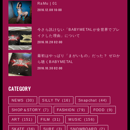
RaMu | 01
2016.12.08 10:00
今さら訊けない「BABYMETALが全世界でブレ
イクした理由」について
2016.10.28 02:00
最初はやっぱり「まがいもの」だった？ ゼロか
ら聴くBABYMETAL
2016.10.30 02:00
CATEGORY
NEWS
(
30
)
SILLY TV
(
16
)
Snapchat
(
44
)
SHOP＆STORY
(
7
)
FASHION
(
79
)
FOOD
(
9
)
ART
(
151
)
FILM
(
31
)
MUSIC
(
156
)
SKATE
(
36
)
SURF
(
3
)
SNOWBOARD
(
2
)