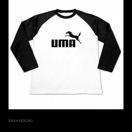
SNEAKER
(
38
)