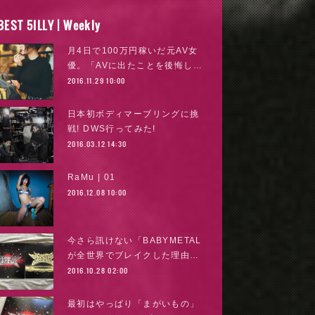
BEST 5ILLY | Weekly
月4日で100万円稼いだ元AV女
優。「AVに出たことを後悔し…
2016.11.29 10:00
日本初ボディマーブリングに挑
戦! DWS行ってみた!
2016.03.12 14:30
RaMu | 01
2016.12.08 10:00
今さら訊けない「BABYMETAL
が全世界でブレイクした理由…
2016.10.28 02:00
最初はやっぱり「まがいもの」