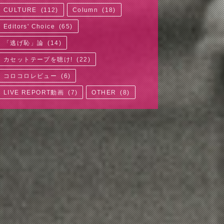
CULTURE
(
112
)
Column
(
18
)
Editors' Choice
(
65
)
「逃げ恥」論
(
14
)
カセットテープを聴け!
(
22
)
コロコロレビュー
(
6
)
LIVE REPORT動画
(
7
)
OTHER
(
8
)