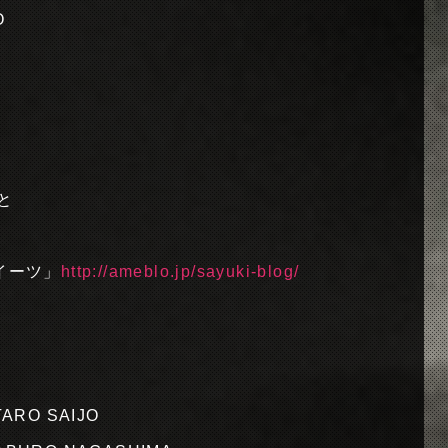
O
と
イーツ」
http://ameblo.jp/sayuki-blog/
UTARO SAIJO