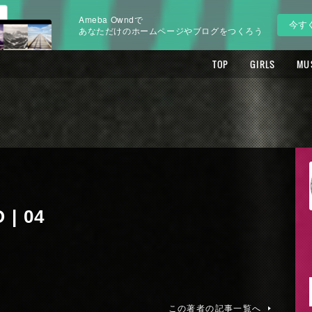
Ameba Owndで
今す
あなただけのホームページやブログをつくろう
TOP
GIRLS
MU
| 04
この著者の記事一覧へ