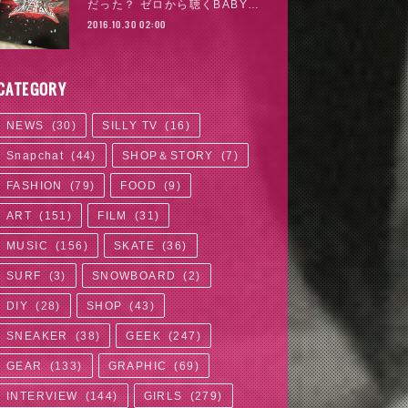
だった？ ゼロから聴くBABY…
2016.10.30 02:00
CATEGORY
NEWS
(
30
)
SILLY TV
(
16
)
Snapchat
(
44
)
SHOP＆STORY
(
7
)
FASHION
(
79
)
FOOD
(
9
)
ART
(
151
)
FILM
(
31
)
MUSIC
(
156
)
SKATE
(
36
)
SURF
(
3
)
SNOWBOARD
(
2
)
DIY
(
28
)
SHOP
(
43
)
SNEAKER
(
38
)
GEEK
(
247
)
GEAR
(
133
)
GRAPHIC
(
69
)
INTERVIEW
(
144
)
GIRLS
(
279
)