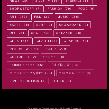
NEWS
(
30
)
SILLY TV
(
16
)
Snapchat
(
44
)
SHOP＆STORY
(
7
)
FASHION
(
79
)
FOOD
(
9
)
ART
(
151
)
FILM
(
31
)
MUSIC
(
156
)
SKATE
(
36
)
SURF
(
3
)
SNOWBOARD
(
2
)
DIY
(
28
)
SHOP
(
43
)
SNEAKER
(
38
)
GEEK
(
247
)
GEAR
(
133
)
GRAPHIC
(
69
)
INTERVIEW
(
144
)
GIRLS
(
279
)
CULTURE
(
112
)
Column
(
18
)
Editors' Choice
(
65
)
「逃げ恥」論
(
14
)
カセットテープを聴け!
(
22
)
コロコロレビュー
(
6
)
LIVE REPORT動画
(
7
)
OTHER
(
8
)
Copyright © CyberAgent, Inc. All Rights Reserved.