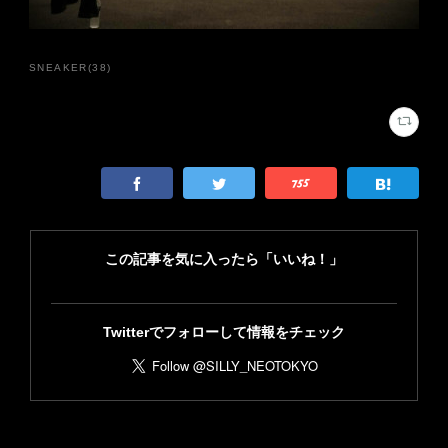
SNEAKER
(
38
)