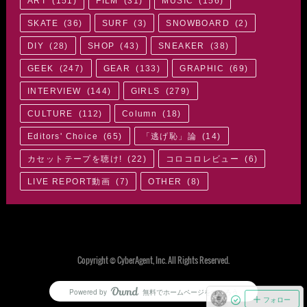
ART
(
151
)
FILM
(
31
)
MUSIC
(
156
)
SKATE
(
36
)
SURF
(
3
)
SNOWBOARD
(
2
)
DIY
(
28
)
SHOP
(
43
)
SNEAKER
(
38
)
GEEK
(
247
)
GEAR
(
133
)
GRAPHIC
(
69
)
INTERVIEW
(
144
)
GIRLS
(
279
)
CULTURE
(
112
)
Column
(
18
)
Editors' Choice
(
65
)
「逃げ恥」論
(
14
)
カセットテープを聴け!
(
22
)
コロコロレビュー
(
6
)
LIVE REPORT動画
(
7
)
OTHER
(
8
)
Copyright © CyberAgent, Inc. All Rights Reserved.
Powered by
無料でホームページをつくろう
AmebaOwnd
フォロー