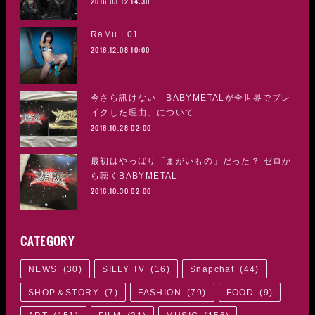
2016.03.12 14:30
RaMu | 01
2016.12.08 10:00
今さら訊けない「BABYMETALが全世界でブレ
イクした理由」について
2016.10.28 02:00
最初はやっぱり「まがいもの」だった？ ゼロか
ら聴くBABYMETAL
2016.10.30 02:00
CATEGORY
NEWS
(
30
)
SILLY TV
(
16
)
Snapchat
(
44
)
SHOP＆STORY
(
7
)
FASHION
(
79
)
FOOD
(
9
)