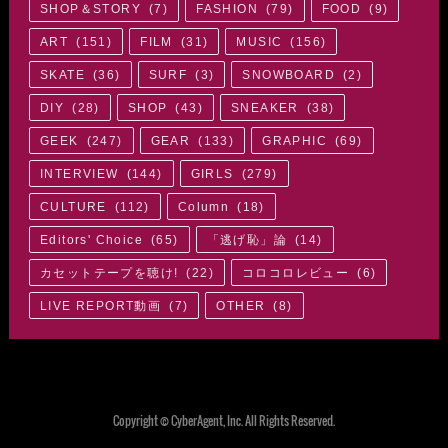
SHOP＆STORY
(
7
)
FASHION
(
79
)
FOOD
(
9
)
ART
(
151
)
FILM
(
31
)
MUSIC
(
156
)
SKATE
(
36
)
SURF
(
3
)
SNOWBOARD
(
2
)
DIY
(
28
)
SHOP
(
43
)
SNEAKER
(
38
)
GEEK
(
247
)
GEAR
(
133
)
GRAPHIC
(
69
)
INTERVIEW
(
144
)
GIRLS
(
279
)
CULTURE
(
112
)
Column
(
18
)
Editors' Choice
(
65
)
「逃げ恥」論
(
14
)
カセットテープを聴け!
(
22
)
コロコロレビュー
(
6
)
LIVE REPORT動画
(
7
)
OTHER
(
8
)
Copyright © CyberAgent, Inc. All Rights Reserved.