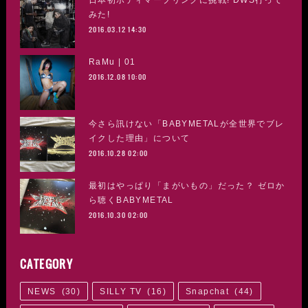
みた!
2016.03.12 14:30
RaMu | 01
2016.12.08 10:00
今さら訊けない「BABYMETALが全世界でブレ
イクした理由」について
2016.10.28 02:00
最初はやっぱり「まがいもの」だった？ ゼロか
ら聴くBABYMETAL
2016.10.30 02:00
CATEGORY
NEWS
(
30
)
SILLY TV
(
16
)
Snapchat
(
44
)