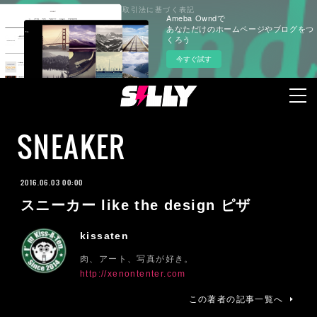
プライバシーポリシー
特定商取引法に基づく表記
Ameba Owndで
あなただけのホームページやブログをつ
くろう
今すぐ試す
SNEAKER
2016.06.03 00:00
スニーカー like the design ピザ
kissaten
肉、アート、写真が好き。
http://xenontenter.com
この著者の記事一覧へ