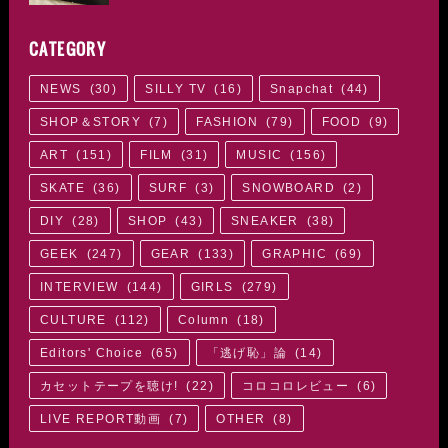
CATEGORY
NEWS
(
30
)
SILLY TV
(
16
)
Snapchat
(
44
)
SHOP＆STORY
(
7
)
FASHION
(
79
)
FOOD
(
9
)
ART
(
151
)
FILM
(
31
)
MUSIC
(
156
)
SKATE
(
36
)
SURF
(
3
)
SNOWBOARD
(
2
)
DIY
(
28
)
SHOP
(
43
)
SNEAKER
(
38
)
GEEK
(
247
)
GEAR
(
133
)
GRAPHIC
(
69
)
INTERVIEW
(
144
)
GIRLS
(
279
)
CULTURE
(
112
)
Column
(
18
)
Editors' Choice
(
65
)
「逃げ恥」論
(
14
)
カセットテープを聴け!
(
22
)
コロコロレビュー
(
6
)
LIVE REPORT動画
(
7
)
OTHER
(
8
)