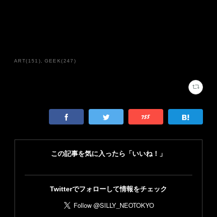
ART
(
151
)
GEEK
(
247
)