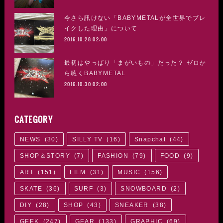
今さら訊けない「BABYMETALが全世界でブレ
イクした理由」について
2016.10.28 02:00
最初はやっぱり「まがいもの」だった？ ゼロか
ら聴くBABYMETAL
2016.10.30 02:00
CATEGORY
NEWS
(
30
)
SILLY TV
(
16
)
Snapchat
(
44
)
SHOP＆STORY
(
7
)
FASHION
(
79
)
FOOD
(
9
)
ART
(
151
)
FILM
(
31
)
MUSIC
(
156
)
SKATE
(
36
)
SURF
(
3
)
SNOWBOARD
(
2
)
DIY
(
28
)
SHOP
(
43
)
SNEAKER
(
38
)
GEEK
(
247
)
GEAR
(
133
)
GRAPHIC
(
69
)