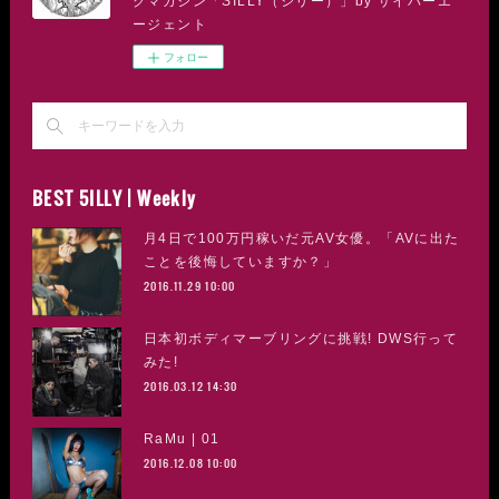
クマガジン「SILLY（シリー）」by サイバーエ
ージェント
フォロー
BEST 5ILLY | Weekly
月4日で100万円稼いだ元AV女優。「AVに出た
ことを後悔していますか？」
2016.11.29 10:00
日本初ボディマーブリングに挑戦! DWS行って
みた!
2016.03.12 14:30
RaMu | 01
2016.12.08 10:00