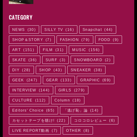
CATEGORY
NEWS
(
30
)
SILLY TV
(
16
)
Snapchat
(
44
)
SHOP＆STORY
(
7
)
FASHION
(
79
)
FOOD
(
9
)
ART
(
151
)
FILM
(
31
)
MUSIC
(
156
)
SKATE
(
36
)
SURF
(
3
)
SNOWBOARD
(
2
)
DIY
(
28
)
SHOP
(
43
)
SNEAKER
(
38
)
GEEK
(
247
)
GEAR
(
133
)
GRAPHIC
(
69
)
INTERVIEW
(
144
)
GIRLS
(
279
)
CULTURE
(
112
)
Column
(
18
)
Editors' Choice
(
65
)
「逃げ恥」論
(
14
)
カセットテープを聴け!
(
22
)
コロコロレビュー
(
6
)
LIVE REPORT動画
(
7
)
OTHER
(
8
)