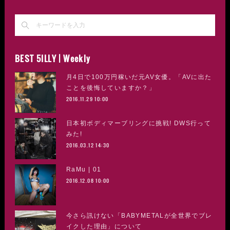
BEST 5ILLY | Weekly
月4日で100万円稼いだ元AV女優。「AVに出た
ことを後悔していますか？」
2016.11.29 10:00
日本初ボディマーブリングに挑戦! DWS行って
みた!
2016.03.12 14:30
RaMu | 01
2016.12.08 10:00
今さら訊けない「BABYMETALが全世界でブレ
イクした理由」について