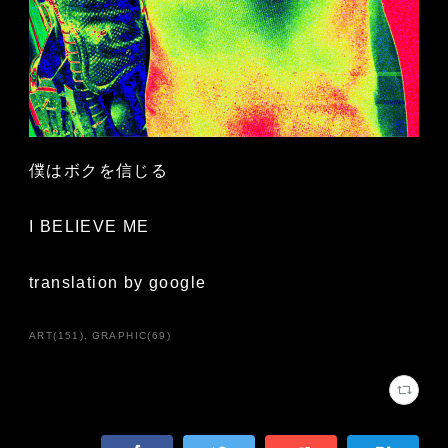
僕はボクを信じる
I BELIEVE ME
translation by google
ART
(
151
)
GRAPHIC
(
69
)