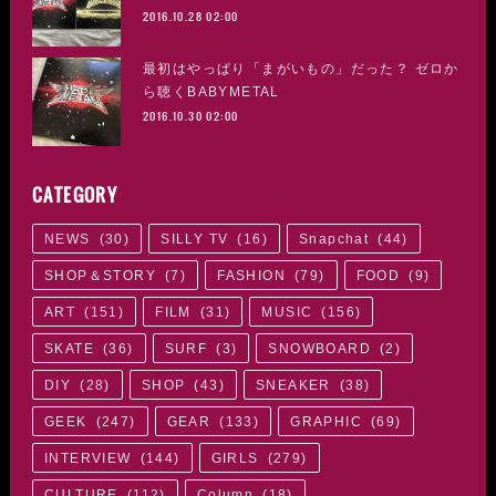
2016.10.28 02:00
最初はやっぱり「まがいもの」だった？ ゼロか
ら聴くBABYMETAL
2016.10.30 02:00
CATEGORY
NEWS
(
30
)
SILLY TV
(
16
)
Snapchat
(
44
)
SHOP＆STORY
(
7
)
FASHION
(
79
)
FOOD
(
9
)
ART
(
151
)
FILM
(
31
)
MUSIC
(
156
)
SKATE
(
36
)
SURF
(
3
)
SNOWBOARD
(
2
)
DIY
(
28
)
SHOP
(
43
)
SNEAKER
(
38
)
GEEK
(
247
)
GEAR
(
133
)
GRAPHIC
(
69
)
INTERVIEW
(
144
)
GIRLS
(
279
)
CULTURE
(
112
)
Column
(
18
)