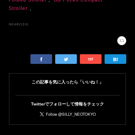
Stroller
、
GEAR
(
133
)