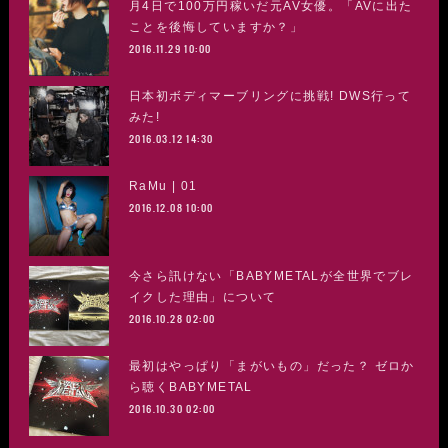
月4日で100万円稼いだ元AV女優。「AVに出た
ことを後悔していますか？」
2016.11.29 10:00
日本初ボディマーブリングに挑戦! DWS行って
みた!
2016.03.12 14:30
RaMu | 01
2016.12.08 10:00
今さら訊けない「BABYMETALが全世界でブレ
イクした理由」について
2016.10.28 02:00
最初はやっぱり「まがいもの」だった？ ゼロか
ら聴くBABYMETAL
2016.10.30 02:00