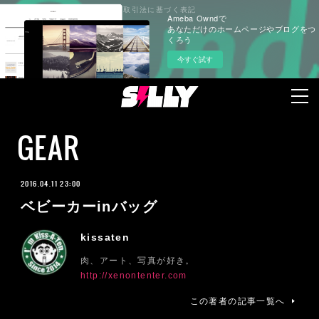
プライバシーポリシー
特定商取引法に基づく表記
Ameba Owndで
あなただけのホームページやブログをつ
くろう
今すぐ試す
GEAR
2016.04.11 23:00
ベビーカーinバッグ
kissaten
肉、アート、写真が好き。
http://xenontenter.com
この著者の記事一覧へ