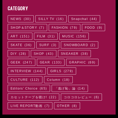
CATEGORY
NEWS
(
30
)
SILLY TV
(
16
)
Snapchat
(
44
)
SHOP＆STORY
(
7
)
FASHION
(
79
)
FOOD
(
9
)
ART
(
151
)
FILM
(
31
)
MUSIC
(
156
)
SKATE
(
36
)
SURF
(
3
)
SNOWBOARD
(
2
)
DIY
(
28
)
SHOP
(
43
)
SNEAKER
(
38
)
GEEK
(
247
)
GEAR
(
133
)
GRAPHIC
(
69
)
INTERVIEW
(
144
)
GIRLS
(
279
)
CULTURE
(
112
)
Column
(
18
)
Editors' Choice
(
65
)
「逃げ恥」論
(
14
)
カセットテープを聴け!
(
22
)
コロコロレビュー
(
6
)
LIVE REPORT動画
(
7
)
OTHER
(
8
)