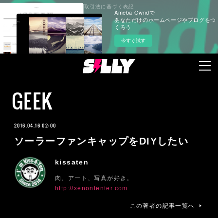
プライバシーポリシー
特定商取引法に基づく表記
Ameba Owndで
あなただけのホームページやブログをつ
くろう
今すぐ試す
GEEK
2016.04.16 02:00
ソーラーファンキャップをDIYしたい
kissaten
肉、アート、写真が好き。
http://xenontenter.com
この著者の記事一覧へ