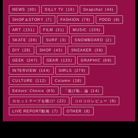
NEWS
(
30
)
SILLY TV
(
16
)
Snapchat
(
44
)
SHOP＆STORY
(
7
)
FASHION
(
79
)
FOOD
(
9
)
ART
(
151
)
FILM
(
31
)
MUSIC
(
156
)
SKATE
(
36
)
SURF
(
3
)
SNOWBOARD
(
2
)
DIY
(
28
)
SHOP
(
43
)
SNEAKER
(
38
)
GEEK
(
247
)
GEAR
(
133
)
GRAPHIC
(
69
)
INTERVIEW
(
144
)
GIRLS
(
279
)
CULTURE
(
112
)
Column
(
18
)
Editors' Choice
(
65
)
「逃げ恥」論
(
14
)
カセットテープを聴け!
(
22
)
コロコロレビュー
(
6
)
LIVE REPORT動画
(
7
)
OTHER
(
8
)