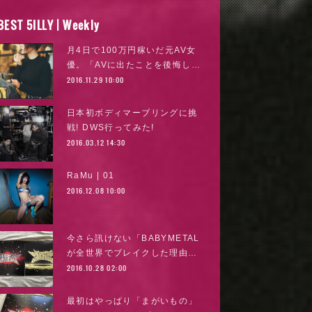
BEST 5ILLY | Weekly
月4日で100万円稼いだ元AV女
優。「AVに出たことを後悔し…
2016.11.29 10:00
日本初ボディマーブリングに挑
戦! DWS行ってみた!
2016.03.12 14:30
RaMu | 01
2016.12.08 10:00
今さら訊けない「BABYMETAL
が全世界でブレイクした理由…
2016.10.28 02:00
最初はやっぱり「まがいもの」