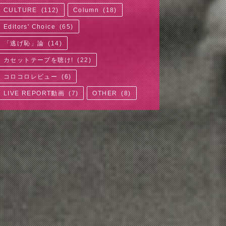
CULTURE
(
112
)
Column
(
18
)
Editors' Choice
(
65
)
「逃げ恥」論
(
14
)
カセットテープを聴け!
(
22
)
コロコロレビュー
(
6
)
LIVE REPORT動画
(
7
)
OTHER
(
8
)