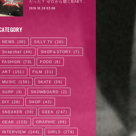
だった？ ゼロから聴くBABY…
2016.10.30 02:00
CATEGORY
NEWS
(
30
)
SILLY TV
(
16
)
Snapchat
(
44
)
SHOP＆STORY
(
7
)
FASHION
(
79
)
FOOD
(
9
)
ART
(
151
)
FILM
(
31
)
MUSIC
(
156
)
SKATE
(
36
)
SURF
(
3
)
SNOWBOARD
(
2
)
DIY
(
28
)
SHOP
(
43
)
SNEAKER
(
38
)
GEEK
(
247
)
GEAR
(
133
)
GRAPHIC
(
69
)
INTERVIEW
(
144
)
GIRLS
(
279
)