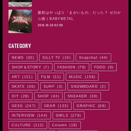
最初はやっぱり「まがいもの」だった？ ゼロか
ら聴くBABYMETAL
2016.10.30 02:00
CATEGORY
NEWS
(
30
)
SILLY TV
(
16
)
Snapchat
(
44
)
SHOP＆STORY
(
7
)
FASHION
(
79
)
FOOD
(
9
)
ART
(
151
)
FILM
(
31
)
MUSIC
(
156
)
SKATE
(
36
)
SURF
(
3
)
SNOWBOARD
(
2
)
DIY
(
28
)
SHOP
(
43
)
SNEAKER
(
38
)
GEEK
(
247
)
GEAR
(
133
)
GRAPHIC
(
69
)
INTERVIEW
(
144
)
GIRLS
(
279
)
CULTURE
(
112
)
Column
(
18
)